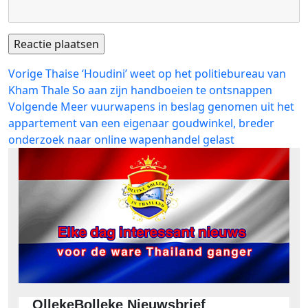
Bericht
Vorig
Vorige
Thaise ‘Houdini’ weet op het politiebureau van
bericht:
Kham Thale So aan zijn handboeien te ontsnappen
navigatie
Volgend
Volgende
Meer vuurwapens in beslag genomen uit het
bericht:
appartement van een eigenaar goudwinkel, breder
onderzoek naar online wapenhandel gelast
OllekeBolleke Nieuwsbrief