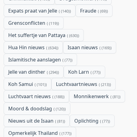
Expats praat van Jelle
Fraude
(140)
(69)
Grensconflicten
(119)
Het suffertje van Pattaya
(630)
Hua Hin nieuws
Isaan nieuws
(634)
(169)
Islamitische aanslagen
(77)
Jelle van dinther
Koh Larn
(294)
(77)
Koh Samui
Luchtvaartnieuws
(101)
(213)
Luchtvaart nieuws
Monnikenwerk
(188)
(81)
Moord & doodslag
(120)
Nieuws uit de Isaan
Oplichting
(81)
(77)
Opmerkelijk Thailand
(177)