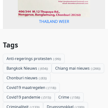
THAILAND WEER
Tags
Anti-regerings protesten
(99)
Bangkok Nieuws
Chiang mai nieuws
(654)
(266)
Chonburi nieuws
(83)
Covid19 maatregelen
(118)
Covid19 pandemie
Crime
(515)
(158)
Criminaliteit
Drugssmokkel
(133)
(100)