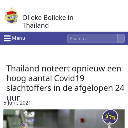
Ga
naar
Olleke Bolleke in
de
inhoud
Thailand
In Thailand
Menu
Thailand noteert opnieuw een
hoog aantal Covid19
slachtoffers in de afgelopen 24
uur
5 Juni, 2021