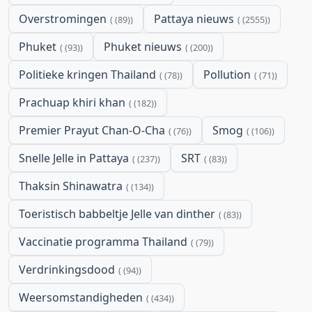
Overstromingen
Pattaya nieuws
(89)
(2555)
Phuket
Phuket nieuws
(93)
(200)
Politieke kringen Thailand
Pollution
(78)
(71)
Prachuap khiri khan
(182)
Premier Prayut Chan-O-Cha
Smog
(76)
(106)
Snelle Jelle in Pattaya
SRT
(237)
(83)
Thaksin Shinawatra
(134)
Toeristisch babbeltje Jelle van dinther
(83)
Vaccinatie programma Thailand
(79)
Verdrinkingsdood
(94)
Weersomstandigheden
(434)