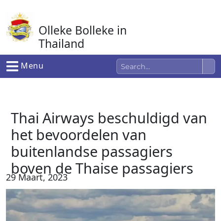
Ga
naar
Olleke Bolleke in
de
inhoud
Thailand
In Thailand
Menu
Thai Airways beschuldigd van
het bevoordelen van
buitenlandse passagiers
boven de Thaise passagiers
29 Maart, 2023