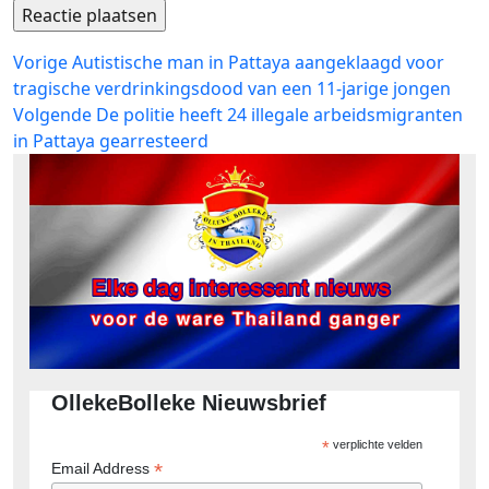
Bericht
Vorig
Vorige
Autistische man in Pattaya aangeklaagd voor
bericht:
tragische verdrinkingsdood van een 11-jarige jongen
navigatie
Volgend
Volgende
De politie heeft 24 illegale arbeidsmigranten
bericht:
in Pattaya gearresteerd
OllekeBolleke Nieuwsbrief
*
verplichte velden
*
Email Address