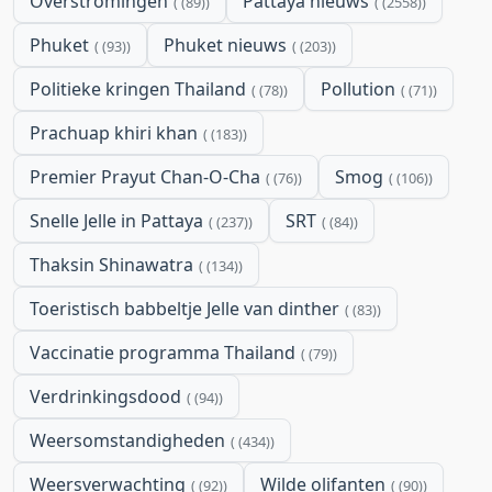
Overstromingen
Pattaya nieuws
(89)
(2558)
Phuket
Phuket nieuws
(93)
(203)
Politieke kringen Thailand
Pollution
(78)
(71)
Prachuap khiri khan
(183)
Premier Prayut Chan-O-Cha
Smog
(76)
(106)
Snelle Jelle in Pattaya
SRT
(237)
(84)
Thaksin Shinawatra
(134)
Toeristisch babbeltje Jelle van dinther
(83)
Vaccinatie programma Thailand
(79)
Verdrinkingsdood
(94)
Weersomstandigheden
(434)
Weersverwachting
Wilde olifanten
(92)
(90)