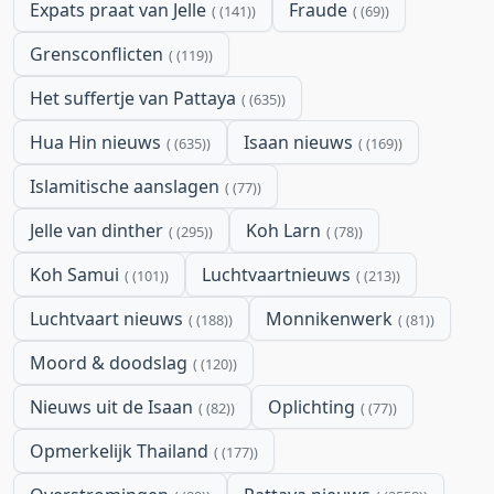
Expats praat van Jelle
Fraude
(141)
(69)
Grensconflicten
(119)
Het suffertje van Pattaya
(635)
Hua Hin nieuws
Isaan nieuws
(635)
(169)
Islamitische aanslagen
(77)
Jelle van dinther
Koh Larn
(295)
(78)
Koh Samui
Luchtvaartnieuws
(101)
(213)
Luchtvaart nieuws
Monnikenwerk
(188)
(81)
Moord & doodslag
(120)
Nieuws uit de Isaan
Oplichting
(82)
(77)
Opmerkelijk Thailand
(177)