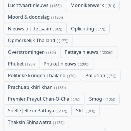
Luchtvaart nieuws
Monnikenwerk
(188)
(81)
Moord & doodslag
(120)
Nieuws uit de Isaan
Oplichting
(82)
(77)
Opmerkelijk Thailand
(177)
Overstromingen
Pattaya nieuws
(89)
(2556)
Phuket
Phuket nieuws
(93)
(200)
Politieke kringen Thailand
Pollution
(78)
(71)
Prachuap khiri khan
(183)
Premier Prayut Chan-O-Cha
Smog
(76)
(106)
Snelle Jelle in Pattaya
SRT
(237)
(83)
Thaksin Shinawatra
(134)