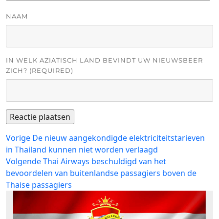
NAAM
IN WELK AZIATISCH LAND BEVINDT UW NIEUWSBEER
ZICH? (REQUIRED)
Bericht
Vorig
Vorige
De nieuw aangekondigde elektriciteitstarieven
bericht:
in Thailand kunnen niet worden verlaagd
navigatie
Volgend
Volgende
Thai Airways beschuldigd van het
bericht:
bevoordelen van buitenlandse passagiers boven de
Thaise passagiers