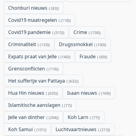
Chonburi nieuws
(83)
Covid19 maatregelen
(118)
Covid19 pandemie
Crime
(515)
(158)
Criminaliteit
Drugssmokkel
(133)
(100)
Expats praat van Jelle
Fraude
(140)
(69)
Grensconflicten
(119)
Het suffertje van Pattaya
(632)
Hua Hin nieuws
Isaan nieuws
(635)
(169)
Islamitische aanslagen
(77)
Jelle van dinther
Koh Larn
(294)
(77)
Koh Samui
Luchtvaartnieuws
(101)
(213)