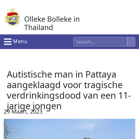
Ga
naar
Olleke Bolleke in
de
inhoud
Thailand
In Thailand
Menu
Autistische man in Pattaya
aangeklaagd voor tragische
verdrinkingsdood van een 11-
jarige jongen
29 Maart, 2023