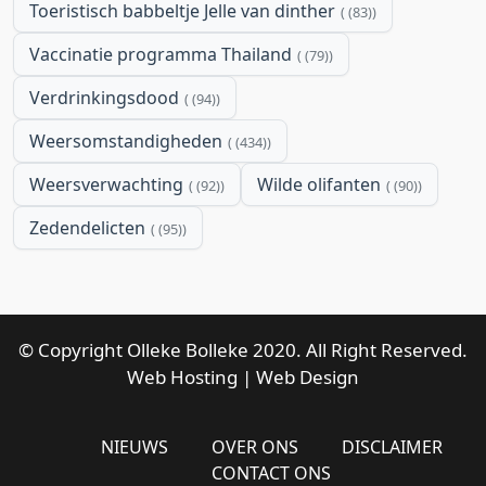
Toeristisch babbeltje Jelle van dinther
(83)
Vaccinatie programma Thailand
(79)
Verdrinkingsdood
(94)
Weersomstandigheden
(434)
Weersverwachting
Wilde olifanten
(92)
(90)
Zedendelicten
(95)
© Copyright Olleke Bolleke 2020. All Right Reserved.
Web Hosting
|
Web Design
NIEUWS
OVER ONS
DISCLAIMER
CONTACT ONS