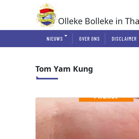
Ga
naar
de
Olleke Bolleke in Th
inhoud
In Thailand
NIEUWS
OVER ONS
DISCLAIMER
Tom Yam Kung