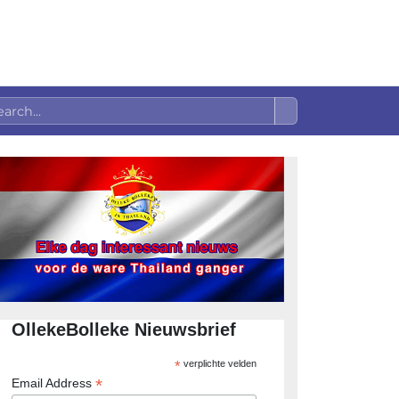
OllekeBolleke Nieuwsbrief
*
verplichte velden
*
Email Address