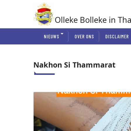
Ga
naar
de
Olleke Bolleke in Th
inhoud
In Thailand
NIEUWS
OVER ONS
DISCLAIMER
Nakhon Si Thammarat