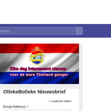
OllekeBolleke Nieuwsbrief
*
verplichte velden
*
Email Address