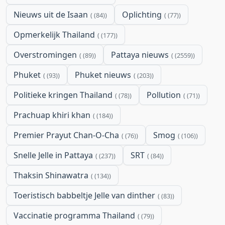
Nieuws uit de Isaan
Oplichting
(84)
(77)
Opmerkelijk Thailand
(177)
Overstromingen
Pattaya nieuws
(89)
(2559)
Phuket
Phuket nieuws
(93)
(203)
Politieke kringen Thailand
Pollution
(78)
(71)
Prachuap khiri khan
(184)
Premier Prayut Chan-O-Cha
Smog
(76)
(106)
Snelle Jelle in Pattaya
SRT
(237)
(84)
Thaksin Shinawatra
(134)
Toeristisch babbeltje Jelle van dinther
(83)
Vaccinatie programma Thailand
(79)