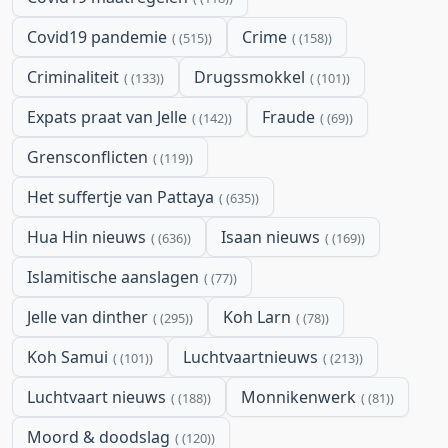
Covid19 pandemie
Crime
(515)
(158)
Criminaliteit
Drugssmokkel
(133)
(101)
Expats praat van Jelle
Fraude
(142)
(69)
Grensconflicten
(119)
Het suffertje van Pattaya
(635)
Hua Hin nieuws
Isaan nieuws
(636)
(169)
Islamitische aanslagen
(77)
Jelle van dinther
Koh Larn
(295)
(78)
Koh Samui
Luchtvaartnieuws
(101)
(213)
Luchtvaart nieuws
Monnikenwerk
(188)
(81)
Moord & doodslag
(120)