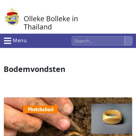
Ga
naar
Olleke Bolleke in
de
inhoud
Thailand
In Thailand
Menu
Bodemvondsten