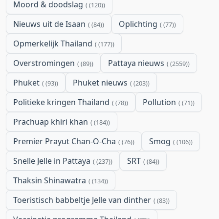
Moord & doodslag
(120)
Nieuws uit de Isaan
Oplichting
(84)
(77)
Opmerkelijk Thailand
(177)
Overstromingen
Pattaya nieuws
(89)
(2559)
Phuket
Phuket nieuws
(93)
(203)
Politieke kringen Thailand
Pollution
(78)
(71)
Prachuap khiri khan
(184)
Premier Prayut Chan-O-Cha
Smog
(76)
(106)
Snelle Jelle in Pattaya
SRT
(237)
(84)
Thaksin Shinawatra
(134)
Toeristisch babbeltje Jelle van dinther
(83)