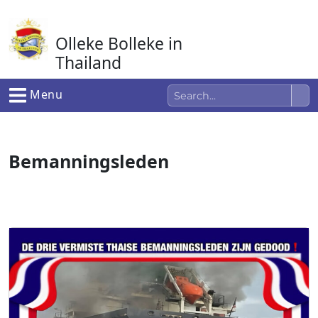
Ga
naar
Olleke Bolleke in
de
inhoud
Thailand
In Thailand
Menu
Bemanningsleden