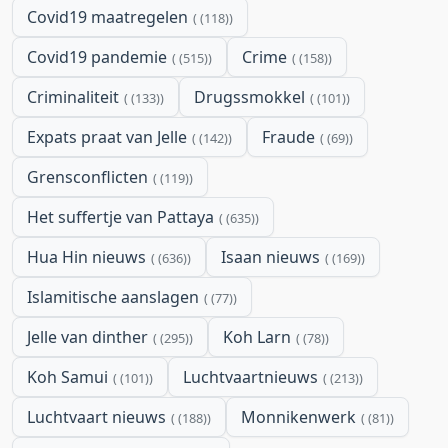
Covid19 maatregelen
(118)
Covid19 pandemie
Crime
(515)
(158)
Criminaliteit
Drugssmokkel
(133)
(101)
Expats praat van Jelle
Fraude
(142)
(69)
Grensconflicten
(119)
Het suffertje van Pattaya
(635)
Hua Hin nieuws
Isaan nieuws
(636)
(169)
Islamitische aanslagen
(77)
Jelle van dinther
Koh Larn
(295)
(78)
Koh Samui
Luchtvaartnieuws
(101)
(213)
Luchtvaart nieuws
Monnikenwerk
(188)
(81)