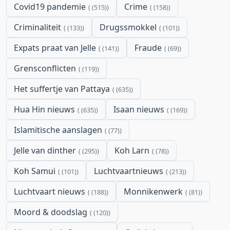
Covid19 pandemie
Crime
(515)
(158)
Criminaliteit
Drugssmokkel
(133)
(101)
Expats praat van Jelle
Fraude
(141)
(69)
Grensconflicten
(119)
Het suffertje van Pattaya
(635)
Hua Hin nieuws
Isaan nieuws
(635)
(169)
Islamitische aanslagen
(77)
Jelle van dinther
Koh Larn
(295)
(78)
Koh Samui
Luchtvaartnieuws
(101)
(213)
Luchtvaart nieuws
Monnikenwerk
(188)
(81)
Moord & doodslag
(120)