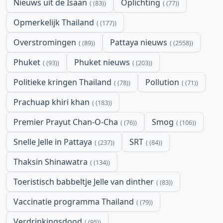
Nieuws uit de Isaan
Oplichting
(83)
(77)
Opmerkelijk Thailand
(177)
Overstromingen
Pattaya nieuws
(89)
(2558)
Phuket
Phuket nieuws
(93)
(203)
Politieke kringen Thailand
Pollution
(78)
(71)
Prachuap khiri khan
(183)
Premier Prayut Chan-O-Cha
Smog
(76)
(106)
Snelle Jelle in Pattaya
SRT
(237)
(84)
Thaksin Shinawatra
(134)
Toeristisch babbeltje Jelle van dinther
(83)
Vaccinatie programma Thailand
(79)
Verdrinkingsdood
(95)