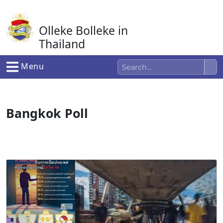
Ga
naar
Olleke Bolleke in
de
inhoud
Thailand
In Thailand
Menu
Bangkok Poll