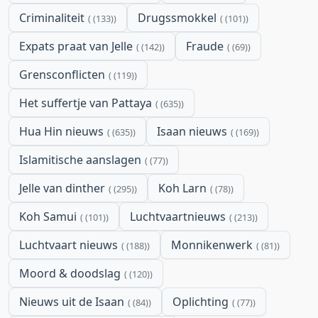
Criminaliteit
Drugssmokkel
(133)
(101)
Expats praat van Jelle
Fraude
(142)
(69)
Grensconflicten
(119)
Het suffertje van Pattaya
(635)
Hua Hin nieuws
Isaan nieuws
(635)
(169)
Islamitische aanslagen
(77)
Jelle van dinther
Koh Larn
(295)
(78)
Koh Samui
Luchtvaartnieuws
(101)
(213)
Luchtvaart nieuws
Monnikenwerk
(188)
(81)
Moord & doodslag
(120)
Nieuws uit de Isaan
Oplichting
(84)
(77)