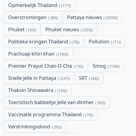
Opmerkelijk Thailand
(177)
Overstromingen
Pattaya nieuws
(89)
(2559)
Phuket
Phuket nieuws
(93)
(203)
Politieke kringen Thailand
Pollution
(78)
(71)
Prachuap khiri khan
(183)
Premier Prayut Chan-O-Cha
Smog
(76)
(106)
Snelle Jelle in Pattaya
SRT
(237)
(84)
Thaksin Shinawatra
(134)
Toeristisch babbeltje Jelle van dinther
(83)
Vaccinatie programma Thailand
(79)
Verdrinkingsdood
(95)