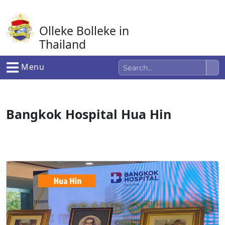
Ga
naar
Olleke Bolleke in
de
inhoud
Thailand
In Thailand
Menu
Bangkok Hospital Hua Hin