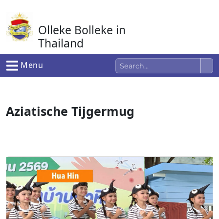
Ga
naar
Olleke Bolleke in
de
inhoud
Thailand
In Thailand
Menu
Aziatische Tijgermug