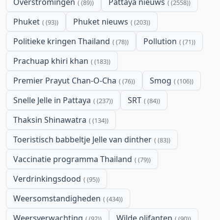
Overstromingen
Pattaya nieuws
(89)
(2558)
Phuket
Phuket nieuws
(93)
(203)
Politieke kringen Thailand
Pollution
(78)
(71)
Prachuap khiri khan
(183)
Premier Prayut Chan-O-Cha
Smog
(76)
(106)
Snelle Jelle in Pattaya
SRT
(237)
(84)
Thaksin Shinawatra
(134)
Toeristisch babbeltje Jelle van dinther
(83)
Vaccinatie programma Thailand
(79)
Verdrinkingsdood
(95)
Weersomstandigheden
(434)
Weersverwachting
Wilde olifanten
(92)
(90)