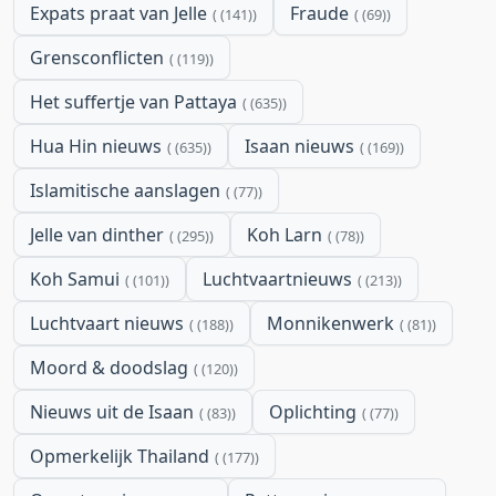
Expats praat van Jelle
Fraude
(141)
(69)
Grensconflicten
(119)
Het suffertje van Pattaya
(635)
Hua Hin nieuws
Isaan nieuws
(635)
(169)
Islamitische aanslagen
(77)
Jelle van dinther
Koh Larn
(295)
(78)
Koh Samui
Luchtvaartnieuws
(101)
(213)
Luchtvaart nieuws
Monnikenwerk
(188)
(81)
Moord & doodslag
(120)
Nieuws uit de Isaan
Oplichting
(83)
(77)
Opmerkelijk Thailand
(177)