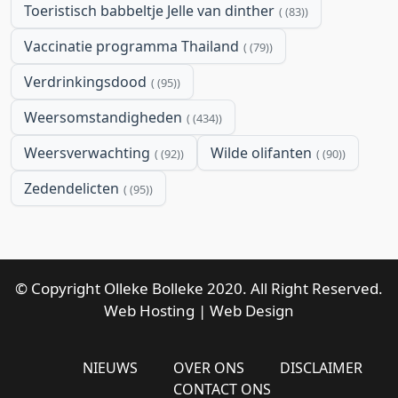
Toeristisch babbeltje Jelle van dinther
(83)
Vaccinatie programma Thailand
(79)
Verdrinkingsdood
(95)
Weersomstandigheden
(434)
Weersverwachting
Wilde olifanten
(92)
(90)
Zedendelicten
(95)
© Copyright Olleke Bolleke 2020. All Right Reserved.
Web Hosting
|
Web Design
NIEUWS
OVER ONS
DISCLAIMER
CONTACT ONS