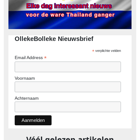
OllekeBolleke Nieuwsbrief
*
verplichte velden
*
Email Address
Voornaam
Achternaam
Véél gelezen artikelen