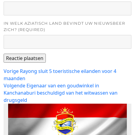
IN WELK AZIATISCH LAND BEVINDT UW NIEUWSBEER
ZICH? (REQUIRED)
Bericht
Vorig
Vorige
Rayong sluit 5 toeristische eilanden voor 4
bericht:
maanden
navigatie
Volgend
Volgende
Eigenaar van een goudwinkel in
bericht:
Kanchanaburi beschuldigd van het witwassen van
drugsgeld