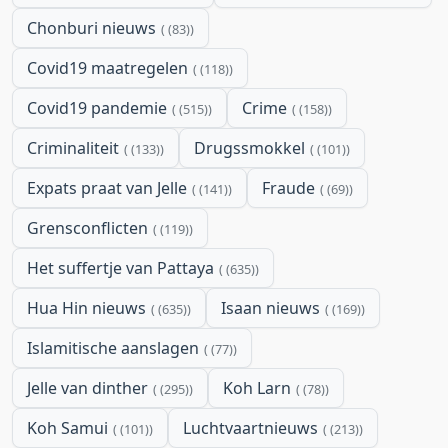
Chonburi nieuws
(83)
Covid19 maatregelen
(118)
Covid19 pandemie
Crime
(515)
(158)
Criminaliteit
Drugssmokkel
(133)
(101)
Expats praat van Jelle
Fraude
(141)
(69)
Grensconflicten
(119)
Het suffertje van Pattaya
(635)
Hua Hin nieuws
Isaan nieuws
(635)
(169)
Islamitische aanslagen
(77)
Jelle van dinther
Koh Larn
(295)
(78)
Koh Samui
Luchtvaartnieuws
(101)
(213)