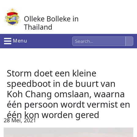
Ga
naar
Olleke Bolleke in
de
inhoud
Thailand
In Thailand
Menu
Storm doet een kleine
speedboot in de buurt van
Koh Chang omslaan, waarna
één persoon wordt vermist en
één kon worden gered
28 Mei, 2021