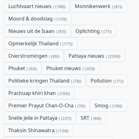
Luchtvaart nieuws
Monnikenwerk
(188)
(81)
Moord & doodslag
(120)
Nieuws uit de Isaan
Oplichting
(83)
(77)
Opmerkelijk Thailand
(177)
Overstromingen
Pattaya nieuws
(89)
(2559)
Phuket
Phuket nieuws
(93)
(203)
Politieke kringen Thailand
Pollution
(78)
(71)
Prachuap khiri khan
(183)
Premier Prayut Chan-O-Cha
Smog
(76)
(106)
Snelle Jelle in Pattaya
SRT
(237)
(84)
Thaksin Shinawatra
(134)