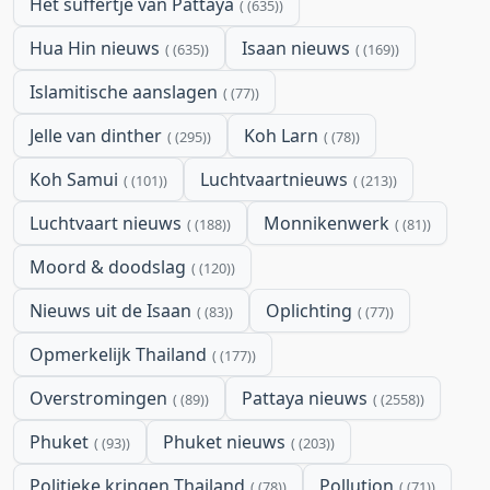
Het suffertje van Pattaya
(635)
Hua Hin nieuws
Isaan nieuws
(635)
(169)
Islamitische aanslagen
(77)
Jelle van dinther
Koh Larn
(295)
(78)
Koh Samui
Luchtvaartnieuws
(101)
(213)
Luchtvaart nieuws
Monnikenwerk
(188)
(81)
Moord & doodslag
(120)
Nieuws uit de Isaan
Oplichting
(83)
(77)
Opmerkelijk Thailand
(177)
Overstromingen
Pattaya nieuws
(89)
(2558)
Phuket
Phuket nieuws
(93)
(203)
Politieke kringen Thailand
Pollution
(78)
(71)