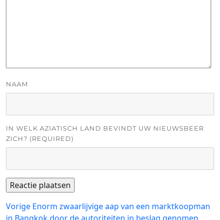
NAAM
IN WELK AZIATISCH LAND BEVINDT UW NIEUWSBEER
ZICH? (REQUIRED)
Bericht
Vorig
Vorige
Enorm zwaarlijvige aap van een marktkoopman
bericht:
in Bangkok door de autoriteiten in beslag genomen.