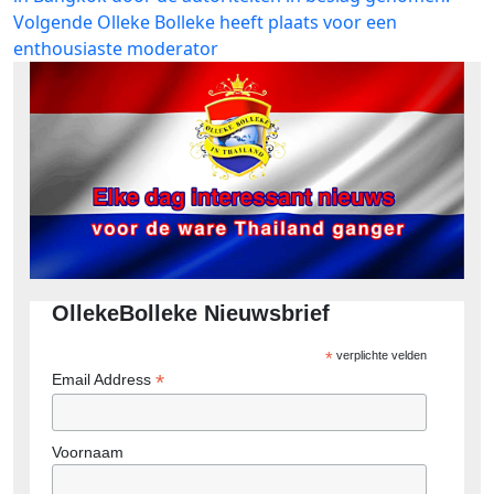
navigatie
Volgend
Volgende
Olleke Bolleke heeft plaats voor een
bericht:
enthousiaste moderator
OllekeBolleke Nieuwsbrief
*
verplichte velden
*
Email Address
Voornaam