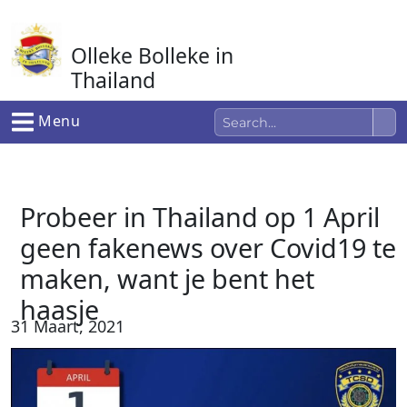
Ga
naar
Olleke Bolleke in
de
inhoud
Thailand
In Thailand
Menu
Probeer in Thailand op 1 April
geen fakenews over Covid19 te
maken, want je bent het
haasje
31 Maart, 2021