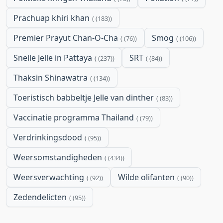
Prachuap khiri khan
(183)
Premier Prayut Chan-O-Cha
Smog
(76)
(106)
Snelle Jelle in Pattaya
SRT
(237)
(84)
Thaksin Shinawatra
(134)
Toeristisch babbeltje Jelle van dinther
(83)
Vaccinatie programma Thailand
(79)
Verdrinkingsdood
(95)
Weersomstandigheden
(434)
Weersverwachting
Wilde olifanten
(92)
(90)
Zedendelicten
(95)