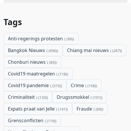
Tags
Anti-regerings protesten
(99)
Bangkok Nieuws
Chiang mai nieuws
(656)
(267)
Chonburi nieuws
(83)
Covid19 maatregelen
(118)
Covid19 pandemie
Crime
(515)
(158)
Criminaliteit
Drugssmokkel
(133)
(101)
Expats praat van Jelle
Fraude
(141)
(69)
Grensconflicten
(119)