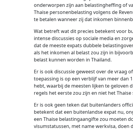
onderworpen zijn aan belastingheffing of val
Thaise personenbelasting volgens de Reve
te betalen wanneer zij dat inkomen binnenb
Wat betreft wat dit precies betekent voor b
intense discussies op sociale media en zor
dat de meeste expats dubbele belastingov
als het inkomen al belast zou zijn in bijvoor
belast kunnen worden in Thailand.
Er is ook discussie geweest over de vraag o
toepassing is op een verblijf van meer dan 18
hebt, waarbij de meesten lijken te geloven d
regels het eerste zou zijn en niet het Thai
Er is ook geen teken dat buitenlanders offic
betekent dat een buitenlandse expat nu, ong
een Thaise belastingaangifte zou moeten d
visumstatussen, met name werkvisa, doen dit