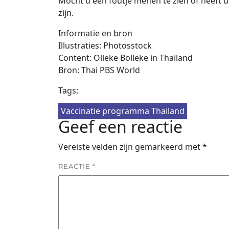
Mocht u een foutje menen te zien of heeft u 
zijn.
Informatie en bron
Illustraties: Photosstock
Content: Olleke Bolleke in Thailand
Bron: Thai PBS World
Tags:
Vaccinatie programma Thailand
Geef een reactie
Vereiste velden zijn gemarkeerd met
*
REACTIE
*