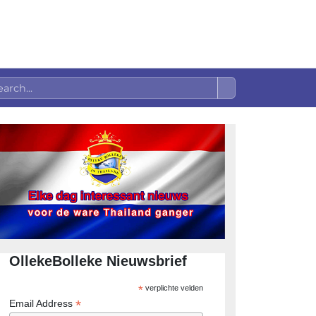
OllekeBolleke Nieuwsbrief
*
verplichte velden
*
Email Address