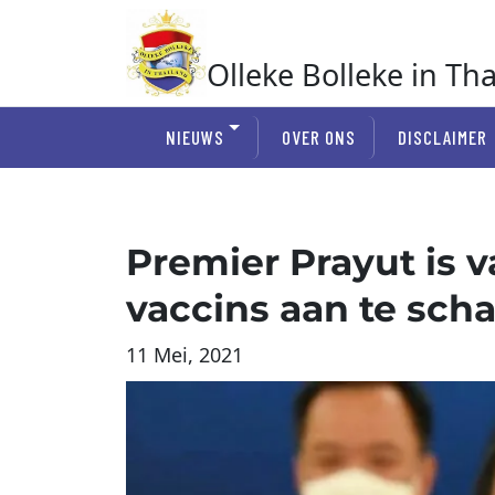
Ga
naar
de
Olleke Bolleke in Th
inhoud
In Thailand
NIEUWS
OVER ONS
DISCLAIMER
Premier Prayut is 
vaccins aan te sch
11 Mei, 2021