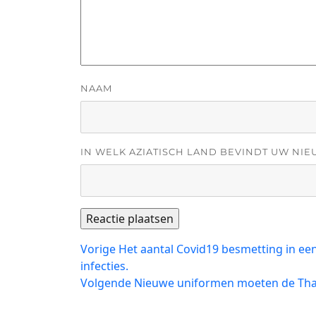
NAAM
IN WELK AZIATISCH LAND BEVINDT UW NIE
Bericht
Vorig
Vorige
Het aantal Covid19 besmetting in een
bericht:
infecties.
navigatie
Volgend
Volgende
Nieuwe uniformen moeten de Thais
bericht: