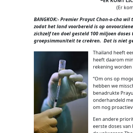
~ER KOMT LIC
(Er kom
BANGKOK:- Premier Prayut Chan-o-cha wil t
zodat het land voorbereid is op onvoorzien
zichzelf ten doel gesteld 100 miljoen doses
groepsimmuniteit te creëren. Dat is niet 
Thailand heeft ee
heeft daarom min
rekening worden
“Om ons op mogeli
hebben we misschi
benadrukte Prayu
onderhandeld met
om nog proactieve
Een andere priorit
eerste doses van h