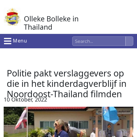
Ga
naar
Olleke Bolleke in
de
inhoud
Thailand
In Thailand
Menu
Politie pakt verslaggevers op
die in het kinderdagverblijf in
Noordoost-Thailand filmden
10 Oktober, 2022