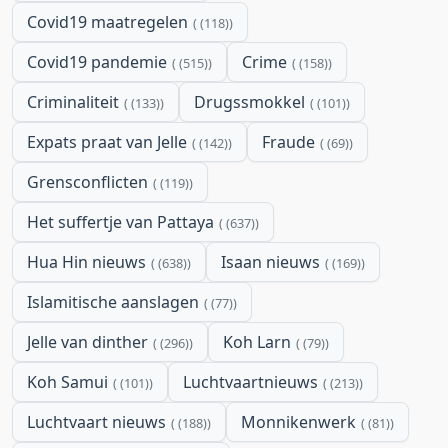
Covid19 maatregelen
(118)
Covid19 pandemie
Crime
(515)
(158)
Criminaliteit
Drugssmokkel
(133)
(101)
Expats praat van Jelle
Fraude
(142)
(69)
Grensconflicten
(119)
Het suffertje van Pattaya
(637)
Hua Hin nieuws
Isaan nieuws
(638)
(169)
Islamitische aanslagen
(77)
Jelle van dinther
Koh Larn
(296)
(79)
Koh Samui
Luchtvaartnieuws
(101)
(213)
Luchtvaart nieuws
Monnikenwerk
(188)
(81)