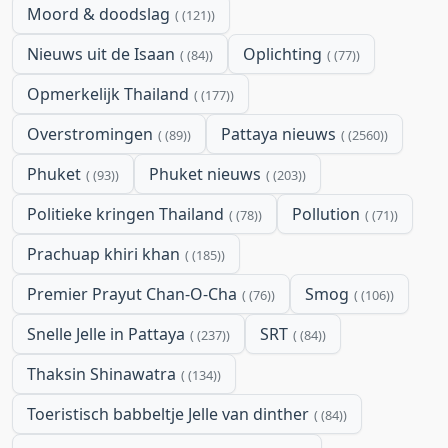
Moord & doodslag
(121)
Nieuws uit de Isaan
Oplichting
(84)
(77)
Opmerkelijk Thailand
(177)
Overstromingen
Pattaya nieuws
(89)
(2560)
Phuket
Phuket nieuws
(93)
(203)
Politieke kringen Thailand
Pollution
(78)
(71)
Prachuap khiri khan
(185)
Premier Prayut Chan-O-Cha
Smog
(76)
(106)
Snelle Jelle in Pattaya
SRT
(237)
(84)
Thaksin Shinawatra
(134)
Toeristisch babbeltje Jelle van dinther
(84)