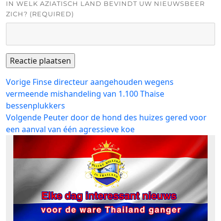
IN WELK AZIATISCH LAND BEVINDT UW NIEUWSBEER
ZICH? (REQUIRED)
Bericht
Vorig
Vorige
Finse directeur aangehouden wegens
bericht:
vermeende mishandeling van 1.100 Thaise
navigatie
bessenplukkers
Volgend
Volgende
Peuter door de hond des huizes gered voor
bericht:
een aanval van één agressieve koe