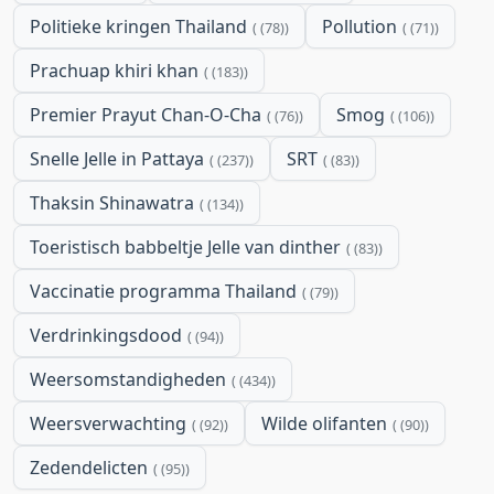
Politieke kringen Thailand
Pollution
(78)
(71)
Prachuap khiri khan
(183)
Premier Prayut Chan-O-Cha
Smog
(76)
(106)
Snelle Jelle in Pattaya
SRT
(237)
(83)
Thaksin Shinawatra
(134)
Toeristisch babbeltje Jelle van dinther
(83)
Vaccinatie programma Thailand
(79)
Verdrinkingsdood
(94)
Weersomstandigheden
(434)
Weersverwachting
Wilde olifanten
(92)
(90)
Zedendelicten
(95)