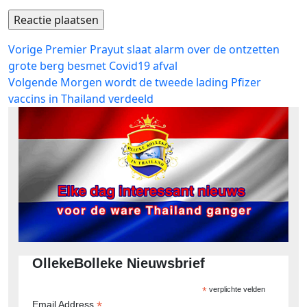
Bericht
Vorig
Vorige
Premier Prayut slaat alarm over de ontzetten
bericht:
grote berg besmet Covid19 afval
navigatie
Volgend
Volgende
Morgen wordt de tweede lading Pfizer
bericht:
vaccins in Thailand verdeeld
OllekeBolleke Nieuwsbrief
*
verplichte velden
*
Email Address