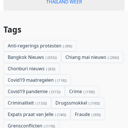
THAILAND WEER
Tags
Anti-regerings protesten
(99)
Bangkok Nieuws
Chiang mai nieuws
(655)
(266)
Chonburi nieuws
(83)
Covid19 maatregelen
(118)
Covid19 pandemie
Crime
(515)
(158)
Criminaliteit
Drugssmokkel
(133)
(100)
Expats praat van Jelle
Fraude
(140)
(69)
Grensconflicten
(119)