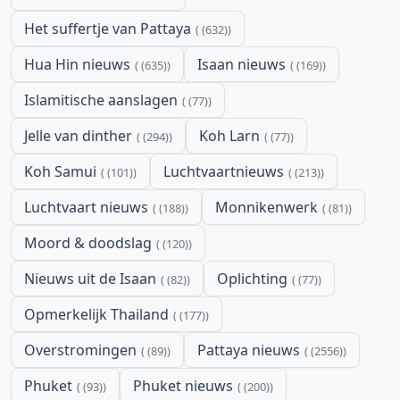
Het suffertje van Pattaya
(632)
Hua Hin nieuws
Isaan nieuws
(635)
(169)
Islamitische aanslagen
(77)
Jelle van dinther
Koh Larn
(294)
(77)
Koh Samui
Luchtvaartnieuws
(101)
(213)
Luchtvaart nieuws
Monnikenwerk
(188)
(81)
Moord & doodslag
(120)
Nieuws uit de Isaan
Oplichting
(82)
(77)
Opmerkelijk Thailand
(177)
Overstromingen
Pattaya nieuws
(89)
(2556)
Phuket
Phuket nieuws
(93)
(200)