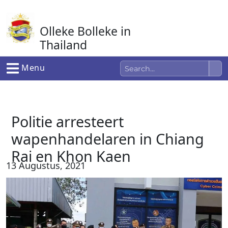
Ga
naar
Olleke Bolleke in
de
inhoud
Thailand
In Thailand
Menu
Politie arresteert
wapenhandelaren in Chiang
Rai en Khon Kaen
13 Augustus, 2021