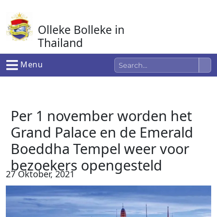
Ga
naar
Olleke Bolleke in
de
inhoud
Thailand
In Thailand
Menu
Per 1 november worden het
Grand Palace en de Emerald
Boeddha Tempel weer voor
bezoekers opengesteld
27 Oktober, 2021