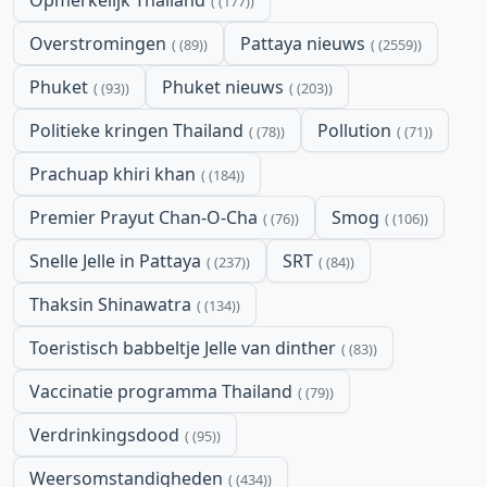
(177)
Overstromingen
Pattaya nieuws
(89)
(2559)
Phuket
Phuket nieuws
(93)
(203)
Politieke kringen Thailand
Pollution
(78)
(71)
Prachuap khiri khan
(184)
Premier Prayut Chan-O-Cha
Smog
(76)
(106)
Snelle Jelle in Pattaya
SRT
(237)
(84)
Thaksin Shinawatra
(134)
Toeristisch babbeltje Jelle van dinther
(83)
Vaccinatie programma Thailand
(79)
Verdrinkingsdood
(95)
Weersomstandigheden
(434)