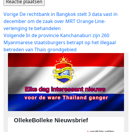
Bericht
Vorig
Vorige
De rechtbank in Bangkok stelt 3 data vast in
bericht:
december om de zaak over MRT Orange Line-
navigatie
verlenging te behandelen
Volgend
Volgende
In de provincie Kanchanaburi zijn 260
bericht:
Myanmarese staatsburgers betrapt op het illegaal
betreden van Thais grondgebied
OllekeBolleke Nieuwsbrief
verplichte velden