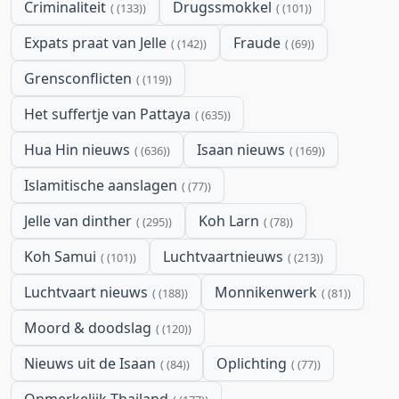
Criminaliteit
Drugssmokkel
(133)
(101)
Expats praat van Jelle
Fraude
(142)
(69)
Grensconflicten
(119)
Het suffertje van Pattaya
(635)
Hua Hin nieuws
Isaan nieuws
(636)
(169)
Islamitische aanslagen
(77)
Jelle van dinther
Koh Larn
(295)
(78)
Koh Samui
Luchtvaartnieuws
(101)
(213)
Luchtvaart nieuws
Monnikenwerk
(188)
(81)
Moord & doodslag
(120)
Nieuws uit de Isaan
Oplichting
(84)
(77)
Opmerkelijk Thailand