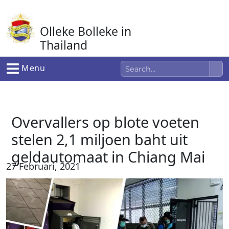
Ga
naar
Olleke Bolleke in
de
inhoud
Thailand
In Thailand
Menu
Overvallers op blote voeten
stelen 2,1 miljoen baht uit
geldautomaat in Chiang Mai
27 Februari, 2021