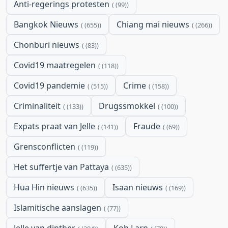
Anti-regerings protesten
(99)
Bangkok Nieuws
Chiang mai nieuws
(655)
(266)
Chonburi nieuws
(83)
Covid19 maatregelen
(118)
Covid19 pandemie
Crime
(515)
(158)
Criminaliteit
Drugssmokkel
(133)
(100)
Expats praat van Jelle
Fraude
(141)
(69)
Grensconflicten
(119)
Het suffertje van Pattaya
(635)
Hua Hin nieuws
Isaan nieuws
(635)
(169)
Islamitische aanslagen
(77)
Jelle van dinther
Koh Larn