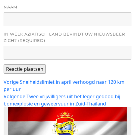
NAAM
IN WELK AZIATISCH LAND BEVINDT UW NIEUWSBEER
ZICH? (REQUIRED)
Bericht
Vorig
Vorige
Snelheidslimiet in april verhoogd naar 120 km
bericht:
per uur
navigatie
Volgend
Volgende
Twee vrijwilligers uit het leger gedood bij
bericht:
bomexplosie en geweervuur ​​in Zuid-Thailand