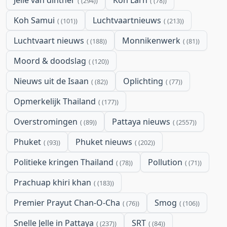
(294)
(78)
Koh Samui
Luchtvaartnieuws
(101)
(213)
Luchtvaart nieuws
Monnikenwerk
(188)
(81)
Moord & doodslag
(120)
Nieuws uit de Isaan
Oplichting
(82)
(77)
Opmerkelijk Thailand
(177)
Overstromingen
Pattaya nieuws
(89)
(2557)
Phuket
Phuket nieuws
(93)
(202)
Politieke kringen Thailand
Pollution
(78)
(71)
Prachuap khiri khan
(183)
Premier Prayut Chan-O-Cha
Smog
(76)
(106)
Snelle Jelle in Pattaya
SRT
(237)
(84)