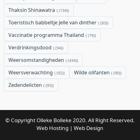
Thaksin Shinawatra
(134)
Toeristisch babbeltje Jelle van dinther
(83)
Vaccinatie programma Thailand
(79)
Verdrinkingsdood
(94)
Weersomstandigheden
(434)
Weersverwachting
Wilde olifanten
(92)
(90)
Zedendelicten
(95)
© Copyright Olleke Bolleke 2020. All Right Reserved.
Web Hosting
|
Web Design