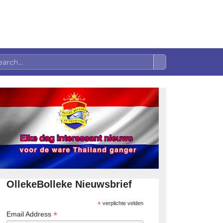
OllekeBolleke Nieuwsbrief
*
verplichte velden
*
Email Address