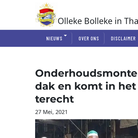
Ga
naar
de
Olleke Bolleke in Th
inhoud
In Thailand
NIEUWS
OVER ONS
DISCLAIMER
Onderhoudsmonteu
dak en komt in het
terecht
27 Mei, 2021