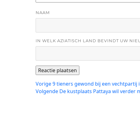
NAAM
IN WELK AZIATISCH LAND BEVINDT UW NIE
Bericht
Vorig
Vorige
9 tieners gewond bij een vechtpartij
bericht:
Volgend
Volgende
De kustplaats Pattaya wil verder 
navigatie
bericht: