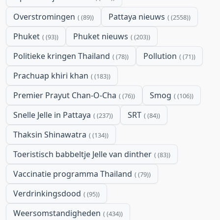
Overstromingen
Pattaya nieuws
(89)
(2558)
Phuket
Phuket nieuws
(93)
(203)
Politieke kringen Thailand
Pollution
(78)
(71)
Prachuap khiri khan
(183)
Premier Prayut Chan-O-Cha
Smog
(76)
(106)
Snelle Jelle in Pattaya
SRT
(237)
(84)
Thaksin Shinawatra
(134)
Toeristisch babbeltje Jelle van dinther
(83)
Vaccinatie programma Thailand
(79)
Verdrinkingsdood
(95)
Weersomstandigheden
(434)