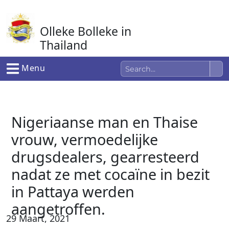
Ga
naar
Olleke Bolleke in
de
inhoud
Thailand
In Thailand
Menu
Nigeriaanse man en Thaise
vrouw, vermoedelijke
drugsdealers, gearresteerd
nadat ze met cocaïne in bezit
in Pattaya werden
aangetroffen.
29 Maart, 2021