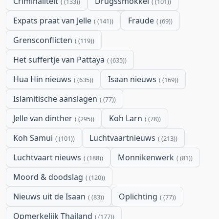
Criminaliteit
Drugssmokkel
(133)
(101)
Expats praat van Jelle
Fraude
(141)
(69)
Grensconflicten
(119)
Het suffertje van Pattaya
(635)
Hua Hin nieuws
Isaan nieuws
(635)
(169)
Islamitische aanslagen
(77)
Jelle van dinther
Koh Larn
(295)
(78)
Koh Samui
Luchtvaartnieuws
(101)
(213)
Luchtvaart nieuws
Monnikenwerk
(188)
(81)
Moord & doodslag
(120)
Nieuws uit de Isaan
Oplichting
(83)
(77)
Opmerkelijk Thailand
(177)