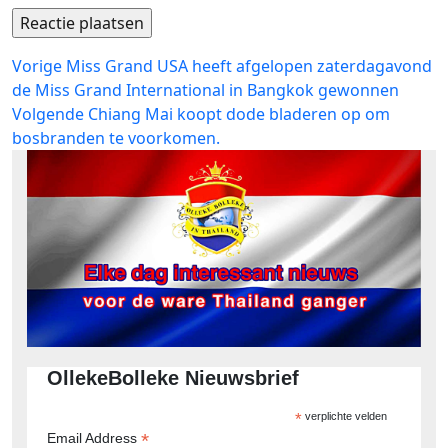
Bericht
Vorig
Vorige
Miss Grand USA heeft afgelopen zaterdagavond
bericht:
de Miss Grand International in Bangkok gewonnen
navigatie
Volgend
Volgende
Chiang Mai koopt dode bladeren op om
bericht:
bosbranden te voorkomen.
OllekeBolleke Nieuwsbrief
*
verplichte velden
*
Email Address