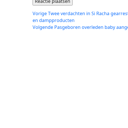
Bericht
Vorig
Vorige
Twee verdachten in Si Racha gearre
bericht:
en dampproducten
navigatie
Volgend
Volgende
Pasgeboren overleden baby aanget
bericht: