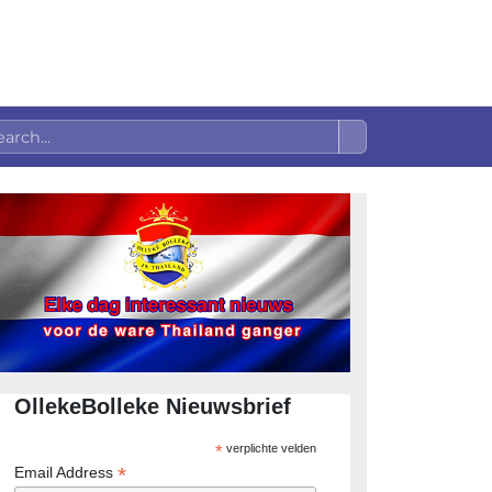
OllekeBolleke Nieuwsbrief
*
verplichte velden
*
Email Address