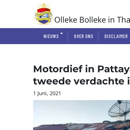
Ga
naar
de
Olleke Bolleke in Th
inhoud
In Thailand
NIEUWS
OVER ONS
DISCLAIMER
Motordief in Pattay
tweede verdachte i
1 Juni, 2021