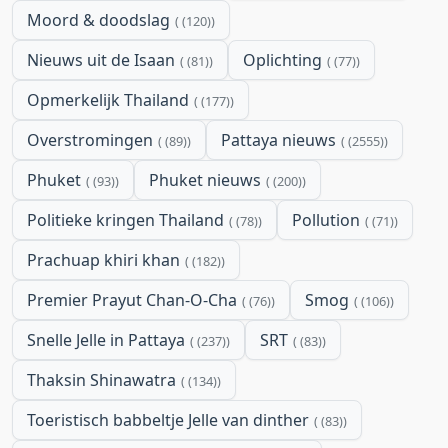
Moord & doodslag
(120)
Nieuws uit de Isaan
Oplichting
(81)
(77)
Opmerkelijk Thailand
(177)
Overstromingen
Pattaya nieuws
(89)
(2555)
Phuket
Phuket nieuws
(93)
(200)
Politieke kringen Thailand
Pollution
(78)
(71)
Prachuap khiri khan
(182)
Premier Prayut Chan-O-Cha
Smog
(76)
(106)
Snelle Jelle in Pattaya
SRT
(237)
(83)
Thaksin Shinawatra
(134)
Toeristisch babbeltje Jelle van dinther
(83)