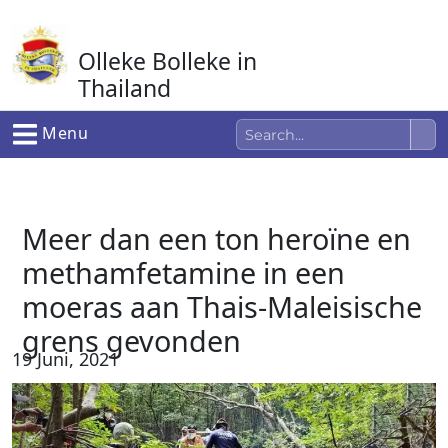
Ga
naar
Olleke Bolleke in
de
inhoud
Thailand
In Thailand
Menu
Meer dan een ton heroïne en
methamfetamine in een
moeras aan Thais-Maleisische
grens gevonden
19 Juni, 2021