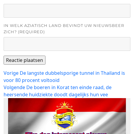
IN WELK AZIATISCH LAND BEVINDT UW NIEUWSBEER
ZICH? (REQUIRED)
Bericht
Vorig
Vorige
De langste dubbelsporige tunnel in Thailand is
bericht:
voor 80 procent voltooid
navigatie
Volgend
Volgende
De boeren in Korat ten einde raad, de
bericht:
heersende huidziekte doodt dagelijks hun vee