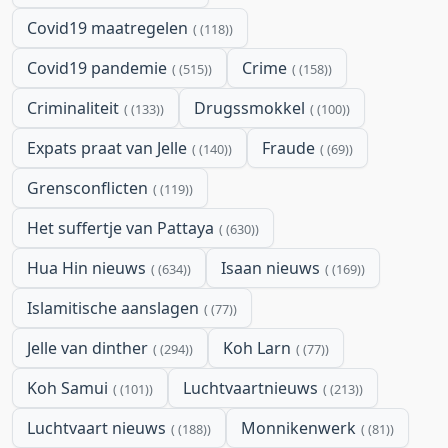
Covid19 maatregelen
(118)
Covid19 pandemie
Crime
(515)
(158)
Criminaliteit
Drugssmokkel
(133)
(100)
Expats praat van Jelle
Fraude
(140)
(69)
Grensconflicten
(119)
Het suffertje van Pattaya
(630)
Hua Hin nieuws
Isaan nieuws
(634)
(169)
Islamitische aanslagen
(77)
Jelle van dinther
Koh Larn
(294)
(77)
Koh Samui
Luchtvaartnieuws
(101)
(213)
Luchtvaart nieuws
Monnikenwerk
(188)
(81)