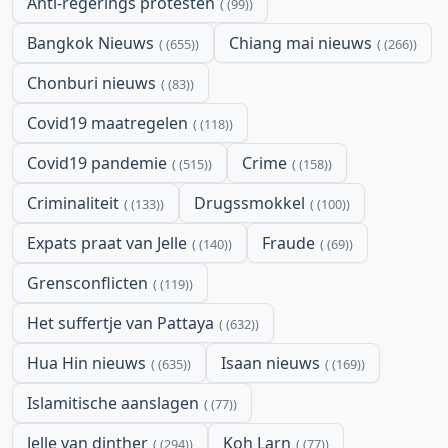
Anti-regerings protesten
(99)
Bangkok Nieuws
Chiang mai nieuws
(655)
(266)
Chonburi nieuws
(83)
Covid19 maatregelen
(118)
Covid19 pandemie
Crime
(515)
(158)
Criminaliteit
Drugssmokkel
(133)
(100)
Expats praat van Jelle
Fraude
(140)
(69)
Grensconflicten
(119)
Het suffertje van Pattaya
(632)
Hua Hin nieuws
Isaan nieuws
(635)
(169)
Islamitische aanslagen
(77)
Jelle van dinther
Koh Larn
(294)
(77)