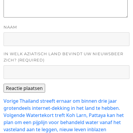
NAAM
IN WELK AZIATISCH LAND BEVINDT UW NIEUWSBEER
ZICH? (REQUIRED)
Bericht
Vorig
Vorige
Thailand streeft ernaar om binnen drie jaar
bericht:
grotendeels internet-dekking in het land te hebben.
navigatie
Volgend
Volgende
Watertekort treft Koh Larn, Pattaya kan het
bericht:
plan om een ​​pijplijn voor behandeld water vanaf het
vasteland aan te leggen, nieuw leven inblazen