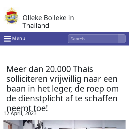
Ga
naar
Olleke Bolleke in
de
inhoud
Thailand
In Thailand
Menu
Meer dan 20.000 Thais
solliciteren vrijwillig naar een
baan in het leger, de roep om
de dienstplicht af te schaffen
neemt toe!
12 April, 2023