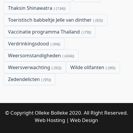
Thaksin Shinawatra
(134)
Toeristisch babbeltje Jelle van dinther
(83)
Vaccinatie programma Thailand
(79)
Verdrinkingsdood
(94)
Weersomstandigheden
(434)
Weersverwachting
Wilde olifanten
(92)
(90)
Zedendelicten
(95)
© Copyright Olleke Bolleke 2020. All Right Reserved.
Web Hosting
|
Web Design