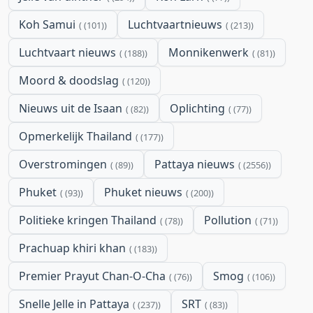
Koh Samui
Luchtvaartnieuws
(101)
(213)
Luchtvaart nieuws
Monnikenwerk
(188)
(81)
Moord & doodslag
(120)
Nieuws uit de Isaan
Oplichting
(82)
(77)
Opmerkelijk Thailand
(177)
Overstromingen
Pattaya nieuws
(89)
(2556)
Phuket
Phuket nieuws
(93)
(200)
Politieke kringen Thailand
Pollution
(78)
(71)
Prachuap khiri khan
(183)
Premier Prayut Chan-O-Cha
Smog
(76)
(106)
Snelle Jelle in Pattaya
SRT
(237)
(83)