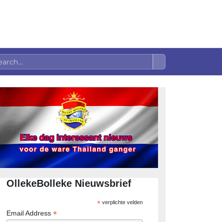
OllekeBolleke Nieuwsbrief
*
verplichte velden
*
Email Address