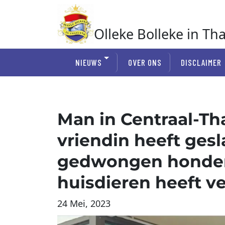
Ga
naar
de
Olleke Bolleke in Th
inhoud
In Thailand
NIEUWS
OVER ONS
DISCLAIMER
Man in Centraal-Tha
vriendin heeft gesl
gedwongen honden
huisdieren heeft 
24 Mei, 2023