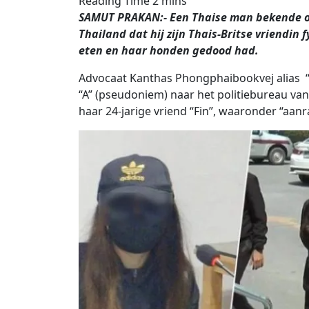
SAMUT PRAKAN:- Een Thaise man bekende op
Thailand dat hij zijn Thais-Britse vriendi
eten en haar honden gedood had.
Advocaat Kanthas Phongphaibookvej alias 
“A” (pseudoniem) naar het politiebureau va
haar 24-jarige vriend “Fin”, waaronder “aanr