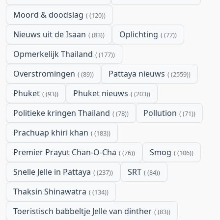
Moord & doodslag
(120)
Nieuws uit de Isaan
Oplichting
(83)
(77)
Opmerkelijk Thailand
(177)
Overstromingen
Pattaya nieuws
(89)
(2559)
Phuket
Phuket nieuws
(93)
(203)
Politieke kringen Thailand
Pollution
(78)
(71)
Prachuap khiri khan
(183)
Premier Prayut Chan-O-Cha
Smog
(76)
(106)
Snelle Jelle in Pattaya
SRT
(237)
(84)
Thaksin Shinawatra
(134)
Toeristisch babbeltje Jelle van dinther
(83)