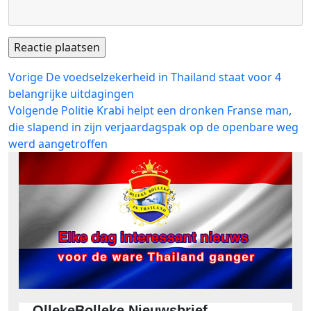
Bericht
Vorig
Vorige
De voedselzekerheid in Thailand staat voor 4
bericht:
belangrijke uitdagingen
navigatie
Volgend
Volgende
Politie Krabi helpt een dronken Franse man,
bericht:
die slapend in zijn verjaardagspak op de openbare weg
werd aangetroffen
OllekeBolleke Nieuwsbrief