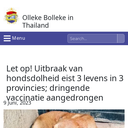
Ga
naar
Olleke Bolleke in
de
inhoud
Thailand
In Thailand
Menu
Let op! Uitbraak van
hondsdolheid eist 3 levens in 3
provincies; dringende
vaccinatie aangedrongen
9 Juni, 2023