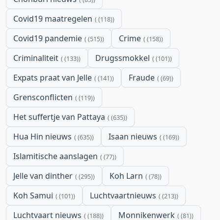
Covid19 maatregelen
(118)
Covid19 pandemie
Crime
(515)
(158)
Criminaliteit
Drugssmokkel
(133)
(101)
Expats praat van Jelle
Fraude
(141)
(69)
Grensconflicten
(119)
Het suffertje van Pattaya
(635)
Hua Hin nieuws
Isaan nieuws
(635)
(169)
Islamitische aanslagen
(77)
Jelle van dinther
Koh Larn
(295)
(78)
Koh Samui
Luchtvaartnieuws
(101)
(213)
Luchtvaart nieuws
Monnikenwerk
(188)
(81)