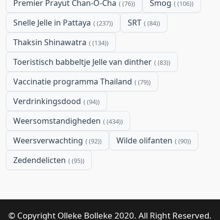
Premier Prayut Chan-O-Cha
Smog
(76)
(106)
Snelle Jelle in Pattaya
SRT
(237)
(84)
Thaksin Shinawatra
(134)
Toeristisch babbeltje Jelle van dinther
(83)
Vaccinatie programma Thailand
(79)
Verdrinkingsdood
(94)
Weersomstandigheden
(434)
Weersverwachting
Wilde olifanten
(92)
(90)
Zedendelicten
(95)
© Copyright Olleke Bolleke 2020. All Right Reserved.