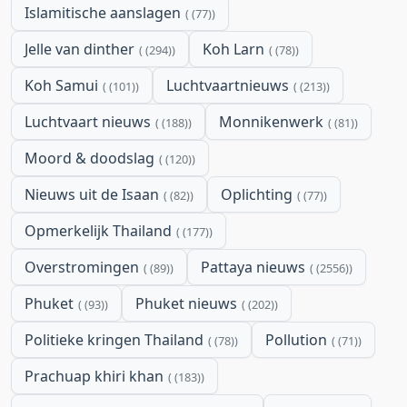
Islamitische aanslagen
(77)
Jelle van dinther
Koh Larn
(294)
(78)
Koh Samui
Luchtvaartnieuws
(101)
(213)
Luchtvaart nieuws
Monnikenwerk
(188)
(81)
Moord & doodslag
(120)
Nieuws uit de Isaan
Oplichting
(82)
(77)
Opmerkelijk Thailand
(177)
Overstromingen
Pattaya nieuws
(89)
(2556)
Phuket
Phuket nieuws
(93)
(202)
Politieke kringen Thailand
Pollution
(78)
(71)
Prachuap khiri khan
(183)