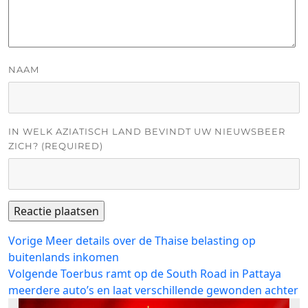
NAAM
IN WELK AZIATISCH LAND BEVINDT UW NIEUWSBEER
ZICH? (REQUIRED)
Bericht
Vorig
Vorige
Meer details over de Thaise belasting op
bericht:
buitenlands inkomen
navigatie
Volgend
Volgende
Toerbus ramt op de South Road in Pattaya
bericht:
meerdere auto’s en laat verschillende gewonden achter