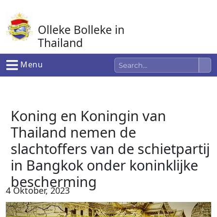
Ga
naar
Olleke Bolleke in
de
inhoud
Thailand
In Thailand
Menu
Koning en Koningin van
Thailand nemen de
slachtoffers van de schietpartij
in Bangkok onder koninklijke
bescherming
4 Oktober, 2023