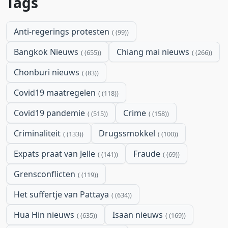
Tags
Anti-regerings protesten
(99)
Bangkok Nieuws
Chiang mai nieuws
(655)
(266)
Chonburi nieuws
(83)
Covid19 maatregelen
(118)
Covid19 pandemie
Crime
(515)
(158)
Criminaliteit
Drugssmokkel
(133)
(100)
Expats praat van Jelle
Fraude
(141)
(69)
Grensconflicten
(119)
Het suffertje van Pattaya
(634)
Hua Hin nieuws
Isaan nieuws
(635)
(169)