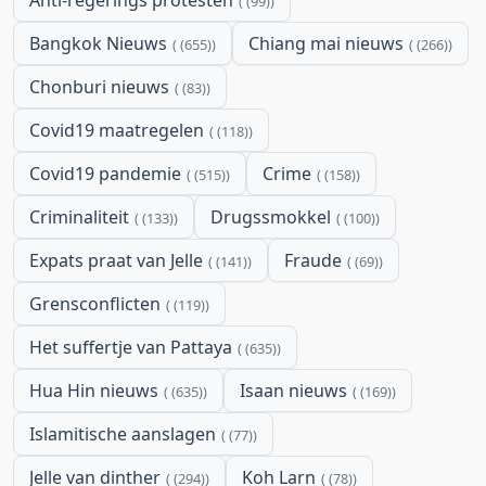
Anti-regerings protesten
(99)
Bangkok Nieuws
Chiang mai nieuws
(655)
(266)
Chonburi nieuws
(83)
Covid19 maatregelen
(118)
Covid19 pandemie
Crime
(515)
(158)
Criminaliteit
Drugssmokkel
(133)
(100)
Expats praat van Jelle
Fraude
(141)
(69)
Grensconflicten
(119)
Het suffertje van Pattaya
(635)
Hua Hin nieuws
Isaan nieuws
(635)
(169)
Islamitische aanslagen
(77)
Jelle van dinther
Koh Larn
(294)
(78)