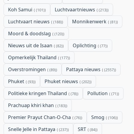
Koh Samui
Luchtvaartnieuws
(101)
(213)
Luchtvaart nieuws
Monnikenwerk
(188)
(81)
Moord & doodslag
(120)
Nieuws uit de Isaan
Oplichting
(82)
(77)
Opmerkelijk Thailand
(177)
Overstromingen
Pattaya nieuws
(89)
(2557)
Phuket
Phuket nieuws
(93)
(202)
Politieke kringen Thailand
Pollution
(78)
(71)
Prachuap khiri khan
(183)
Premier Prayut Chan-O-Cha
Smog
(76)
(106)
Snelle Jelle in Pattaya
SRT
(237)
(84)