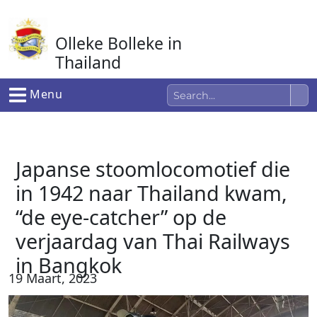
Ga
naar
Olleke Bolleke in
de
inhoud
Thailand
In Thailand
Menu
Japanse stoomlocomotief die
in 1942 naar Thailand kwam,
“de eye-catcher” op de
verjaardag van Thai Railways
in Bangkok
19 Maart, 2023