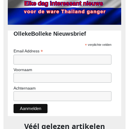
OllekeBolleke Nieuwsbrief
*
verplichte velden
*
Email Address
Voornaam
Achternaam
Véél gelezen artikelen