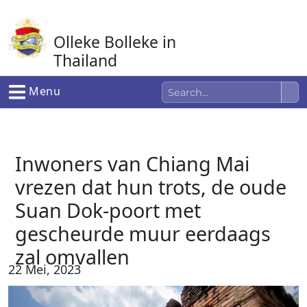
Ga
naar
Olleke Bolleke in
de
inhoud
Thailand
In Thailand
Menu
Inwoners van Chiang Mai
vrezen dat hun trots, de oude
Suan Dok-poort met
gescheurde muur eerdaags
zal omvallen
22 Mei, 2023