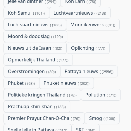
Jelle van dinther
Koh Larn
(294)
(78)
Koh Samui
Luchtvaartnieuws
(101)
(213)
Luchtvaart nieuws
Monnikenwerk
(188)
(81)
Moord & doodslag
(120)
Nieuws uit de Isaan
Oplichting
(82)
(77)
Opmerkelijk Thailand
(177)
Overstromingen
Pattaya nieuws
(89)
(2556)
Phuket
Phuket nieuws
(93)
(202)
Politieke kringen Thailand
Pollution
(78)
(71)
Prachuap khiri khan
(183)
Premier Prayut Chan-O-Cha
Smog
(76)
(106)
Snelle Jelle in Pattaya
SRT
(237)
(84)