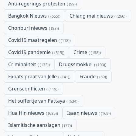
Anti-regerings protesten
(99)
Bangkok Nieuws
Chiang mai nieuws
(655)
(266)
Chonburi nieuws
(83)
Covid19 maatregelen
(118)
Covid19 pandemie
Crime
(515)
(158)
Criminaliteit
Drugssmokkel
(133)
(100)
Expats praat van Jelle
Fraude
(141)
(69)
Grensconflicten
(119)
Het suffertje van Pattaya
(634)
Hua Hin nieuws
Isaan nieuws
(635)
(169)
Islamitische aanslagen
(77)