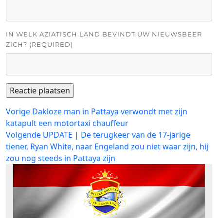
IN WELK AZIATISCH LAND BEVINDT UW NIEUWSBEER
ZICH? (REQUIRED)
Bericht
Vorig
Vorige
Dakloze man in Pattaya verwondt met zijn
bericht:
katapult een motortaxi chauffeur
navigatie
Volgend
Volgende
UPDATE | De terugkeer van de 17-jarige
bericht:
tiener, Ryan White, naar Engeland zou niet waar zijn, hij
zou nog steeds in Pattaya zijn