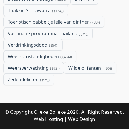
Thaksin Shinawatra
(134)
Toeristisch babbeltje Jelle van dinther
(83)
Vaccinatie programma Thailand
(79)
Verdrinkingsdood
(94)
Weersomstandigheden
(434)
Weersverwachting
Wilde olifanten
(92)
(90)
Zedendelicten
(95)
© Copyright Olleke Bolleke 2020. All Right Reserved.
Web Hosting
|
Web Design