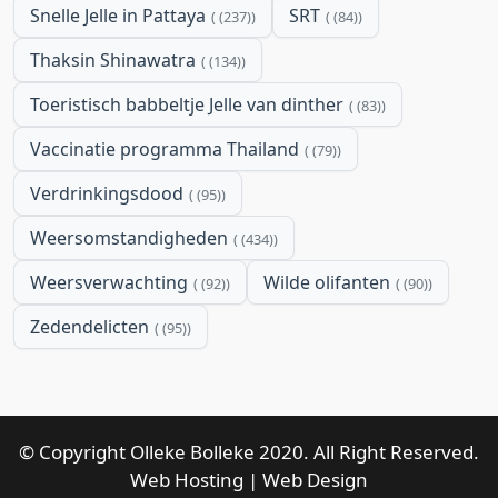
Snelle Jelle in Pattaya
SRT
(237)
(84)
Thaksin Shinawatra
(134)
Toeristisch babbeltje Jelle van dinther
(83)
Vaccinatie programma Thailand
(79)
Verdrinkingsdood
(95)
Weersomstandigheden
(434)
Weersverwachting
Wilde olifanten
(92)
(90)
Zedendelicten
(95)
© Copyright Olleke Bolleke 2020. All Right Reserved.
Web Hosting
|
Web Design