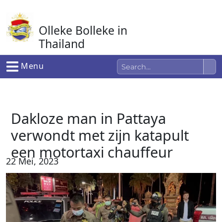
Ga
naar
Olleke Bolleke in
de
inhoud
Thailand
In Thailand
Menu
Dakloze man in Pattaya
verwondt met zijn katapult
een motortaxi chauffeur
22 Mei, 2023