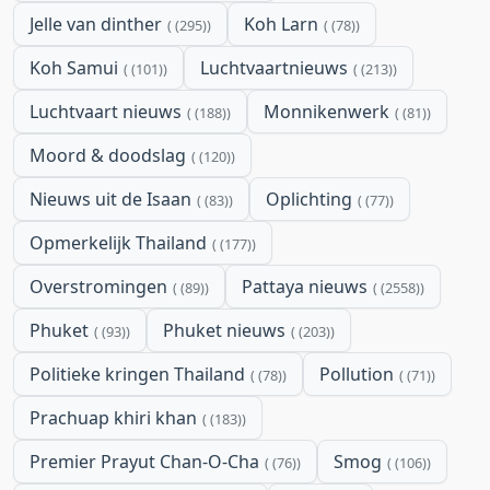
Jelle van dinther
Koh Larn
(295)
(78)
Koh Samui
Luchtvaartnieuws
(101)
(213)
Luchtvaart nieuws
Monnikenwerk
(188)
(81)
Moord & doodslag
(120)
Nieuws uit de Isaan
Oplichting
(83)
(77)
Opmerkelijk Thailand
(177)
Overstromingen
Pattaya nieuws
(89)
(2558)
Phuket
Phuket nieuws
(93)
(203)
Politieke kringen Thailand
Pollution
(78)
(71)
Prachuap khiri khan
(183)
Premier Prayut Chan-O-Cha
Smog
(76)
(106)