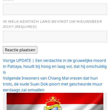
IN WELK AZIATISCH LAND BEVINDT UW NIEUWSBEER
ZICH? (REQUIRED)
Bericht
Vorig
Vorige
UPDATE | Een verdachte in de gruwelijke moord
bericht:
in Pattaya, houdt bij hoog en laag vol, dat hij onschuldig
navigatie
is
Volgend
Volgende
Inwoners van Chiang Mai vrezen dat hun
bericht:
trots, de oude Suan Dok-poort met gescheurde muur
eerdaags zal omvallen