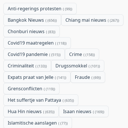
Anti-regerings protesten
(99)
Bangkok Nieuws
Chiang mai nieuws
(656)
(267)
Chonburi nieuws
(83)
Covid19 maatregelen
(118)
Covid19 pandemie
Crime
(515)
(158)
Criminaliteit
Drugssmokkel
(133)
(101)
Expats praat van Jelle
Fraude
(141)
(69)
Grensconflicten
(119)
Het suffertje van Pattaya
(635)
Hua Hin nieuws
Isaan nieuws
(635)
(169)
Islamitische aanslagen
(77)