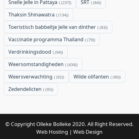
Snelle Jelle in Pattaya
SRT
(237)
(84)
Thaksin Shinawatra
(134)
Toeristisch babbeltje Jelle van dinther
(83)
Vaccinatie programma Thailand
(79)
Verdrinkingsdood
(94)
Weersomstandigheden
(434)
Weersverwachting
Wilde olifanten
(92)
(90)
Zedendelicten
(95)
© Copyright Olleke Bolleke 2020. All Right Reserved.
Web Hosting
|
Web Design