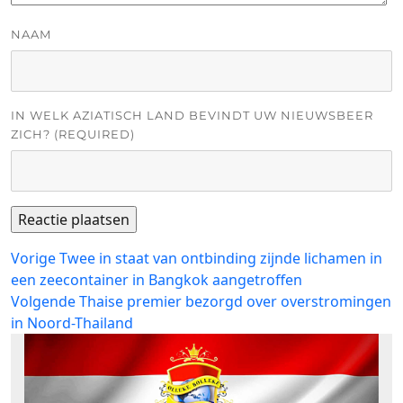
NAAM
IN WELK AZIATISCH LAND BEVINDT UW NIEUWSBEER
ZICH? (REQUIRED)
Bericht
Vorig
Vorige
Twee in staat van ontbinding zijnde lichamen in
bericht:
een zeecontainer in Bangkok aangetroffen
navigatie
Volgend
Volgende
Thaise premier bezorgd over overstromingen
bericht:
in Noord-Thailand