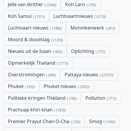
Jelle van dinther
Koh Larn
(294)
(78)
Koh Samui
Luchtvaartnieuws
(101)
(213)
Luchtvaart nieuws
Monnikenwerk
(188)
(81)
Moord & doodslag
(120)
Nieuws uit de Isaan
Oplichting
(82)
(77)
Opmerkelijk Thailand
(177)
Overstromingen
Pattaya nieuws
(89)
(2557)
Phuket
Phuket nieuws
(93)
(202)
Politieke kringen Thailand
Pollution
(78)
(71)
Prachuap khiri khan
(183)
Premier Prayut Chan-O-Cha
Smog
(76)
(106)