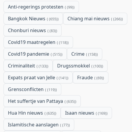
Anti-regerings protesten
(99)
Bangkok Nieuws
Chiang mai nieuws
(655)
(266)
Chonburi nieuws
(83)
Covid19 maatregelen
(118)
Covid19 pandemie
Crime
(515)
(158)
Criminaliteit
Drugssmokkel
(133)
(100)
Expats praat van Jelle
Fraude
(141)
(69)
Grensconflicten
(119)
Het suffertje van Pattaya
(635)
Hua Hin nieuws
Isaan nieuws
(635)
(169)
Islamitische aanslagen
(77)