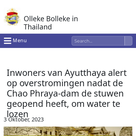
Ga
naar
Olleke Bolleke in
de
inhoud
Thailand
In Thailand
Menu
Inwoners van Ayutthaya alert
op overstromingen nadat de
Chao Phraya-dam de stuwen
geopend heeft, om water te
lozen
3 Oktober, 2023