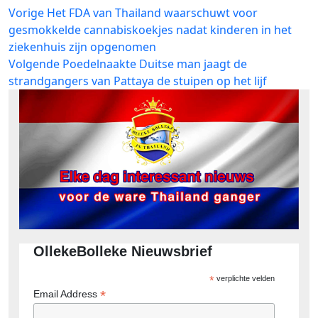
Bericht
Vorig
Vorige
Het FDA van Thailand waarschuwt voor
bericht:
gesmokkelde cannabiskoekjes nadat kinderen in het
navigatie
ziekenhuis zijn opgenomen
Volgend
Volgende
Poedelnaakte Duitse man jaagt de
bericht:
strandgangers van Pattaya de stuipen op het lijf
OllekeBolleke Nieuwsbrief
*
verplichte velden
*
Email Address