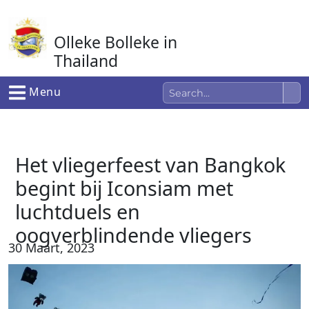
Ga
naar
Olleke Bolleke in
de
inhoud
Thailand
In Thailand
Menu
Het vliegerfeest van Bangkok
begint bij Iconsiam met
luchtduels en
oogverblindende vliegers
30 Maart, 2023