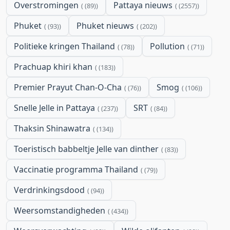
Overstromingen
Pattaya nieuws
(89)
(2557)
Phuket
Phuket nieuws
(93)
(202)
Politieke kringen Thailand
Pollution
(78)
(71)
Prachuap khiri khan
(183)
Premier Prayut Chan-O-Cha
Smog
(76)
(106)
Snelle Jelle in Pattaya
SRT
(237)
(84)
Thaksin Shinawatra
(134)
Toeristisch babbeltje Jelle van dinther
(83)
Vaccinatie programma Thailand
(79)
Verdrinkingsdood
(94)
Weersomstandigheden
(434)