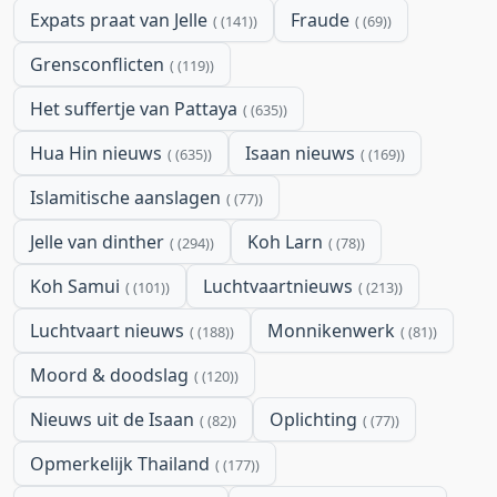
Expats praat van Jelle
Fraude
(141)
(69)
Grensconflicten
(119)
Het suffertje van Pattaya
(635)
Hua Hin nieuws
Isaan nieuws
(635)
(169)
Islamitische aanslagen
(77)
Jelle van dinther
Koh Larn
(294)
(78)
Koh Samui
Luchtvaartnieuws
(101)
(213)
Luchtvaart nieuws
Monnikenwerk
(188)
(81)
Moord & doodslag
(120)
Nieuws uit de Isaan
Oplichting
(82)
(77)
Opmerkelijk Thailand
(177)