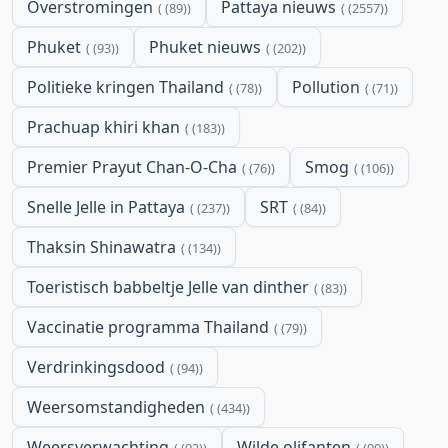
Overstromingen
Pattaya nieuws
(89)
(2557)
Phuket
Phuket nieuws
(93)
(202)
Politieke kringen Thailand
Pollution
(78)
(71)
Prachuap khiri khan
(183)
Premier Prayut Chan-O-Cha
Smog
(76)
(106)
Snelle Jelle in Pattaya
SRT
(237)
(84)
Thaksin Shinawatra
(134)
Toeristisch babbeltje Jelle van dinther
(83)
Vaccinatie programma Thailand
(79)
Verdrinkingsdood
(94)
Weersomstandigheden
(434)
Weersverwachting
Wilde olifanten
(92)
(90)