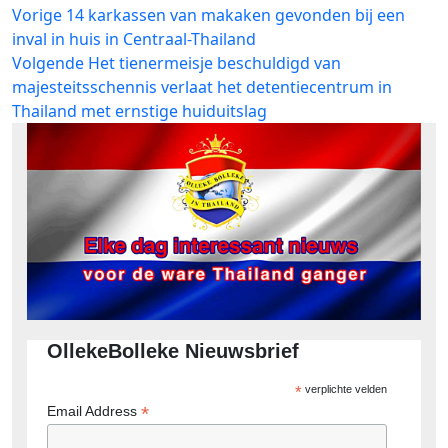
Bericht
Vorig
Vorige
14 karkassen van makaken gevonden bij een
bericht:
inval in huis in Centraal-Thailand
navigatie
Volgend
Volgende
Het tienermeisje beschuldigd van
bericht:
majesteitsschennis verlaat het detentiecentrum in
Thailand met ernstige huiduitslag
OllekeBolleke Nieuwsbrief
*
verplichte velden
*
Email Address