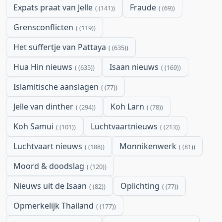
Expats praat van Jelle
Fraude
(141)
(69)
Grensconflicten
(119)
Het suffertje van Pattaya
(635)
Hua Hin nieuws
Isaan nieuws
(635)
(169)
Islamitische aanslagen
(77)
Jelle van dinther
Koh Larn
(294)
(78)
Koh Samui
Luchtvaartnieuws
(101)
(213)
Luchtvaart nieuws
Monnikenwerk
(188)
(81)
Moord & doodslag
(120)
Nieuws uit de Isaan
Oplichting
(82)
(77)
Opmerkelijk Thailand
(177)