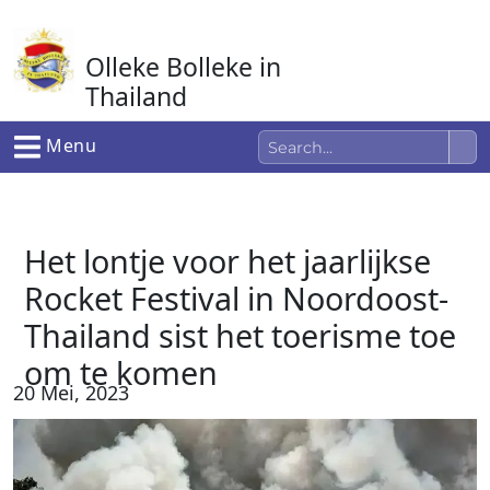
Ga
naar
Olleke Bolleke in
de
inhoud
Thailand
In Thailand
Menu
Het lontje voor het jaarlijkse
Rocket Festival in Noordoost-
Thailand sist het toerisme toe
om te komen
20 Mei, 2023