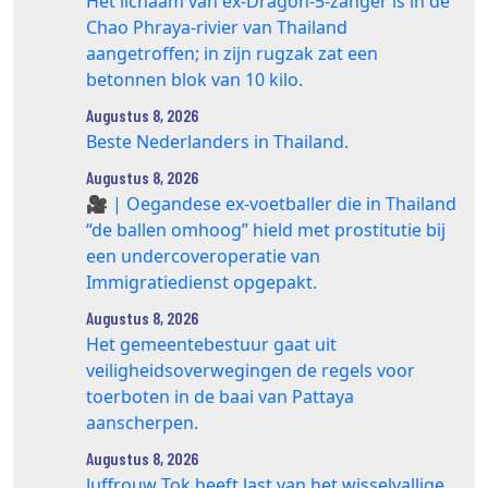
Het lichaam van ex-Dragon‑5‑zanger is in de
Chao Phraya‑rivier van Thailand
aangetroffen; in zijn rugzak zat een
betonnen blok van 10 kilo.
Augustus 8, 2026
Beste Nederlanders in Thailand.
Augustus 8, 2026
🎥 | Oegandese ex-voetballer die in Thailand
“de ballen omhoog” hield met prostitutie bij
een undercoveroperatie van
Immigratiedienst opgepakt.
Augustus 8, 2026
Het gemeentebestuur gaat uit
veiligheidsoverwegingen de regels voor
toerboten in de baai van Pattaya
aanscherpen.
Augustus 8, 2026
Juffrouw Tok heeft last van het wisselvallige