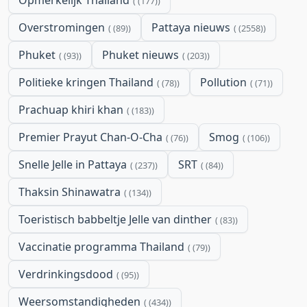
Opmerkelijk Thailand
(177)
Overstromingen
Pattaya nieuws
(89)
(2558)
Phuket
Phuket nieuws
(93)
(203)
Politieke kringen Thailand
Pollution
(78)
(71)
Prachuap khiri khan
(183)
Premier Prayut Chan-O-Cha
Smog
(76)
(106)
Snelle Jelle in Pattaya
SRT
(237)
(84)
Thaksin Shinawatra
(134)
Toeristisch babbeltje Jelle van dinther
(83)
Vaccinatie programma Thailand
(79)
Verdrinkingsdood
(95)
Weersomstandigheden
(434)