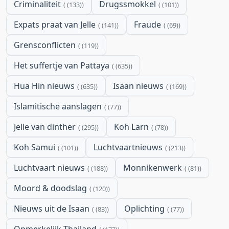
Criminaliteit
Drugssmokkel
(133)
(101)
Expats praat van Jelle
Fraude
(141)
(69)
Grensconflicten
(119)
Het suffertje van Pattaya
(635)
Hua Hin nieuws
Isaan nieuws
(635)
(169)
Islamitische aanslagen
(77)
Jelle van dinther
Koh Larn
(295)
(78)
Koh Samui
Luchtvaartnieuws
(101)
(213)
Luchtvaart nieuws
Monnikenwerk
(188)
(81)
Moord & doodslag
(120)
Nieuws uit de Isaan
Oplichting
(83)
(77)