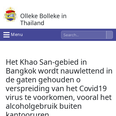
Ga
naar
Olleke Bolleke in
de
inhoud
Thailand
In Thailand
Menu
Het Khao San-gebied in
Bangkok wordt nauwlettend in
de gaten gehouden o
verspreiding van het Covid19
virus te voorkomen, vooral het
alcoholgebruik buiten
kantooruren