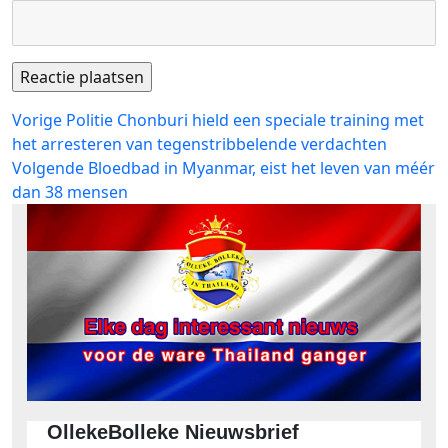
Bericht
Vorig
Vorige
Politie Chonburi hield een speciale training met
bericht:
het arresteren van tegenstribbelende verdachten
navigatie
Volgend
Volgende
Bloedbad in Myanmar, eist het leven van méér
bericht:
dan 38 mensen
OllekeBolleke Nieuwsbrief