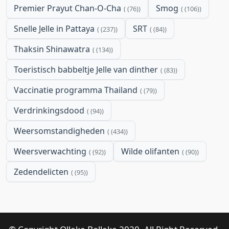
Premier Prayut Chan-O-Cha
Smog
(76)
(106)
Snelle Jelle in Pattaya
SRT
(237)
(84)
Thaksin Shinawatra
(134)
Toeristisch babbeltje Jelle van dinther
(83)
Vaccinatie programma Thailand
(79)
Verdrinkingsdood
(94)
Weersomstandigheden
(434)
Weersverwachting
Wilde olifanten
(92)
(90)
Zedendelicten
(95)