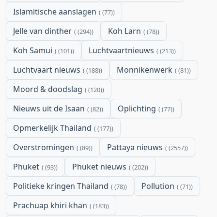
Islamitische aanslagen
(77)
Jelle van dinther
Koh Larn
(294)
(78)
Koh Samui
Luchtvaartnieuws
(101)
(213)
Luchtvaart nieuws
Monnikenwerk
(188)
(81)
Moord & doodslag
(120)
Nieuws uit de Isaan
Oplichting
(82)
(77)
Opmerkelijk Thailand
(177)
Overstromingen
Pattaya nieuws
(89)
(2557)
Phuket
Phuket nieuws
(93)
(202)
Politieke kringen Thailand
Pollution
(78)
(71)
Prachuap khiri khan
(183)