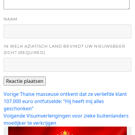
NAAM
IN WELK AZIATISCH LAND BEVINDT UW NIEUWSBEER
ZICH? (REQUIRED)
Bericht
Vorig
Vorige
Thaise masseuse ontkent dat ze verliefde klant
bericht:
107.000 euro ontfutselde: “Hij heeft mij alles
navigatie
geschonken”
Volgend
Volgende
Visumverlengingen voor zieke buitenlanders
bericht:
moeilijker te verkrijgen