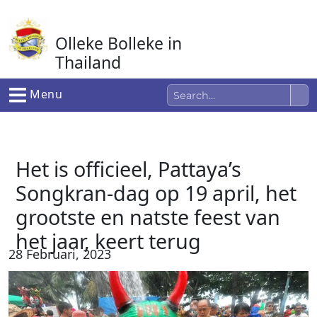
Ga
naar
Olleke Bolleke in
de
inhoud
Thailand
In Thailand
Menu
Het is officieel, Pattaya’s
Songkran-dag op 19 april, het
grootste en natste feest van
het jaar, keert terug
28 Februari, 2023