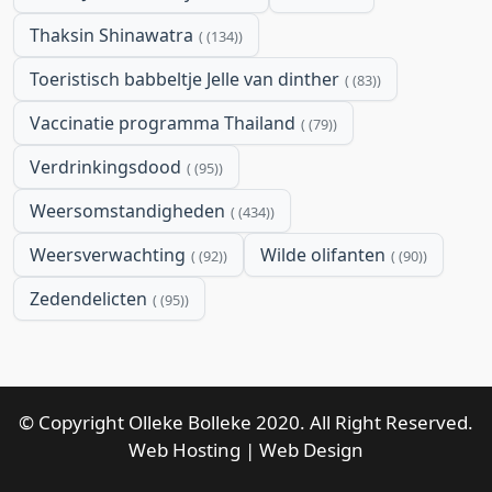
Thaksin Shinawatra
(134)
Toeristisch babbeltje Jelle van dinther
(83)
Vaccinatie programma Thailand
(79)
Verdrinkingsdood
(95)
Weersomstandigheden
(434)
Weersverwachting
Wilde olifanten
(92)
(90)
Zedendelicten
(95)
© Copyright Olleke Bolleke 2020. All Right Reserved.
Web Hosting
|
Web Design