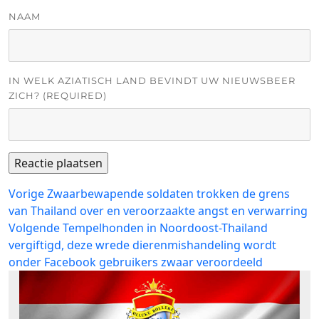
NAAM
IN WELK AZIATISCH LAND BEVINDT UW NIEUWSBEER
ZICH? (REQUIRED)
Bericht
Vorig
Vorige
Zwaarbewapende soldaten trokken de grens
bericht:
van Thailand over en veroorzaakte angst en verwarring
navigatie
Volgend
Volgende
Tempelhonden in Noordoost-Thailand
bericht:
vergiftigd, deze wrede dierenmishandeling wordt
onder Facebook gebruikers zwaar veroordeeld