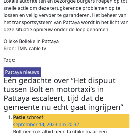
Lokale autoriteiten en bezorgde burgers roepen op tot
snelle actie om deze terugkerende problemen op te
lossen en veilig vervoer te garanderen. Het beheer van
het transportsysteem van Pattaya wordt in het licht van
deze situatie opnieuw onder de loep genomen.
Olleke Bolleke in Pattaya
Bron: TMN cable tv
Tags:
Pattaya nieuws
Eén gedachte over “Het dispuut
tussen Bolt en motortaxi’s in
Pattaya escaleert, tijd dat de
gemeente nu echt gaat ingrijpen”
Patie
schreef:
september 14, 2023 om 20:32
Bolt neem ik altijd geen taxibike maar een