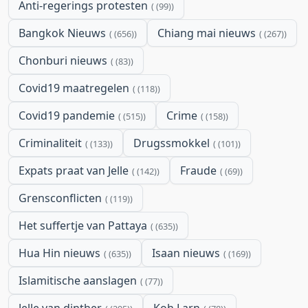
Anti-regerings protesten
(99)
Bangkok Nieuws
Chiang mai nieuws
(656)
(267)
Chonburi nieuws
(83)
Covid19 maatregelen
(118)
Covid19 pandemie
Crime
(515)
(158)
Criminaliteit
Drugssmokkel
(133)
(101)
Expats praat van Jelle
Fraude
(142)
(69)
Grensconflicten
(119)
Het suffertje van Pattaya
(635)
Hua Hin nieuws
Isaan nieuws
(635)
(169)
Islamitische aanslagen
(77)
Jelle van dinther
Koh Larn