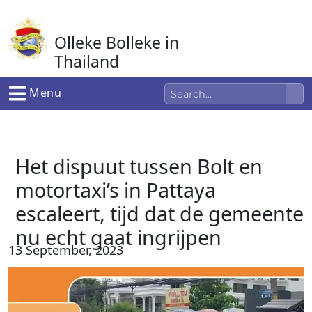
Ga
naar
Olleke Bolleke in
de
inhoud
Thailand
In Thailand
Menu
Het dispuut tussen Bolt en
motortaxi’s in Pattaya
escaleert, tijd dat de gemeente
nu echt gaat ingrijpen
13 September, 2023