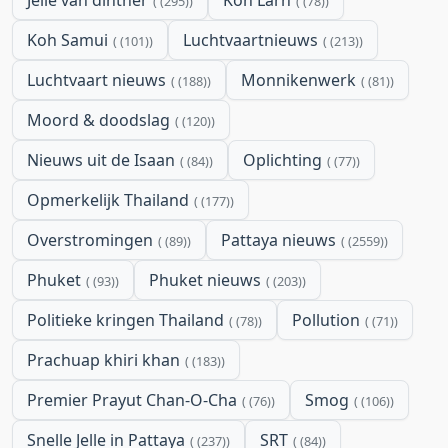
(295)
(78)
Koh Samui
Luchtvaartnieuws
(101)
(213)
Luchtvaart nieuws
Monnikenwerk
(188)
(81)
Moord & doodslag
(120)
Nieuws uit de Isaan
Oplichting
(84)
(77)
Opmerkelijk Thailand
(177)
Overstromingen
Pattaya nieuws
(89)
(2559)
Phuket
Phuket nieuws
(93)
(203)
Politieke kringen Thailand
Pollution
(78)
(71)
Prachuap khiri khan
(183)
Premier Prayut Chan-O-Cha
Smog
(76)
(106)
Snelle Jelle in Pattaya
SRT
(237)
(84)