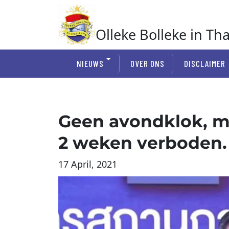
Ga
naar
de
Olleke Bolleke in Th
inhoud
In Thailand
NIEUWS
OVER ONS
DISCLAIMER
Geen avondklok, m
2 weken verboden.
17 April, 2021