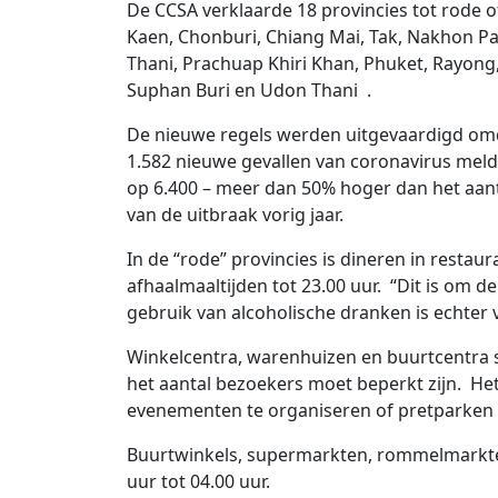
De CCSA verklaarde 18 provincies tot rode 
Kaen, Chonburi, Chiang Mai, Tak, Nakhon 
Thani, Prachuap Khiri Khan, Phuket, Rayon
Suphan Buri en Udon Thani .
De nieuwe regels werden uitgevaardigd omda
1.582 nieuwe gevallen van coronavirus meld
op 6.400 – meer dan 50% hoger dan het aant
van de uitbraak vorig jaar.
In de “rode” provincies is dineren in restaur
afhaalmaaltijden tot 23.00 uur. “Dit is om de
gebruik van alcoholische dranken is echter 
Winkelcentra, warenhuizen en buurtcentra s
het aantal bezoekers moet beperkt zijn. Het
evenementen te organiseren of pretparken e
Buurtwinkels, supermarkten, rommelmarkten
uur tot 04.00 uur.