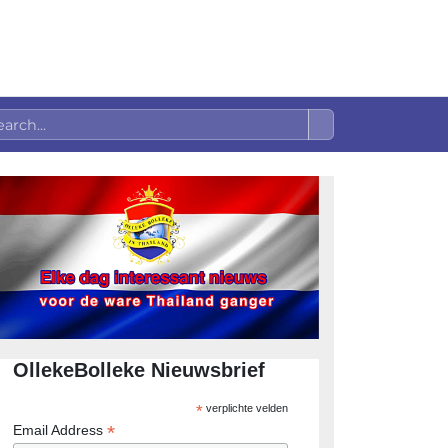
OllekeBolleke Nieuwsbrief
*
verplichte velden
*
Email Address