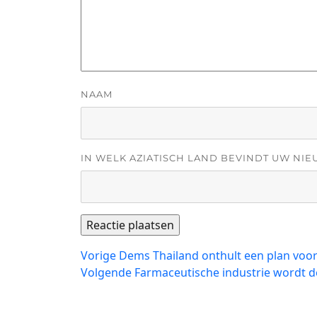
NAAM
IN WELK AZIATISCH LAND BEVINDT UW NIE
Bericht
Vorig
Vorige
Dems Thailand onthult een plan voor
bericht:
Volgend
Volgende
Farmaceutische industrie wordt de
navigatie
bericht: