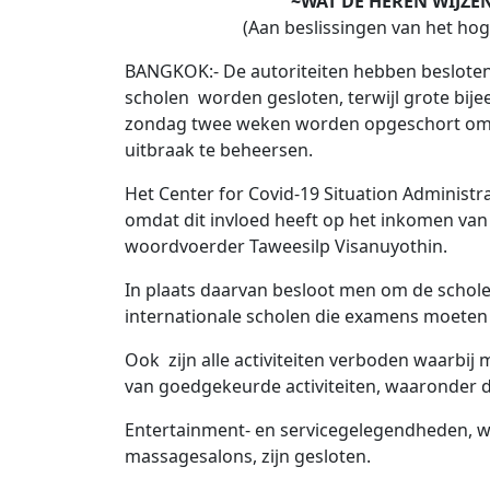
~WAT DE HEREN WIJZE
(Aan beslissingen van het h
BANGKOK:- De autoriteiten hebben besloten
scholen worden gesloten, terwijl grote bije
zondag twee weken worden opgeschort om d
uitbraak te beheersen.
Het Center for Covid-19 Situation Administra
omdat dit invloed heeft op het inkomen van 
woordvoerder Taweesilp Visanuyothin.
In plaats daarvan besloot men om de scholen
internationale scholen die examens moeten o
Ook zijn alle activiteiten verboden waarb
van goedgekeurde activiteiten, waaronder d
Entertainment- en servicegelegendheden, w
massagesalons, zijn gesloten.