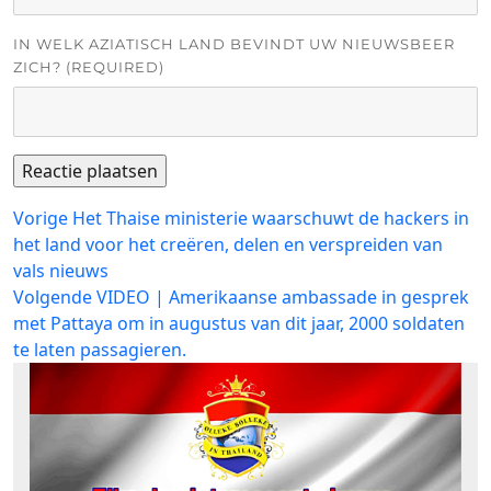
IN WELK AZIATISCH LAND BEVINDT UW NIEUWSBEER
ZICH? (REQUIRED)
Bericht
Vorig
Vorige
Het Thaise ministerie waarschuwt de hackers in
bericht:
het land voor het creëren, delen en verspreiden van
navigatie
vals nieuws
Volgend
Volgende
VIDEO | Amerikaanse ambassade in gesprek
bericht:
met Pattaya om in augustus van dit jaar, 2000 soldaten
te laten passagieren.