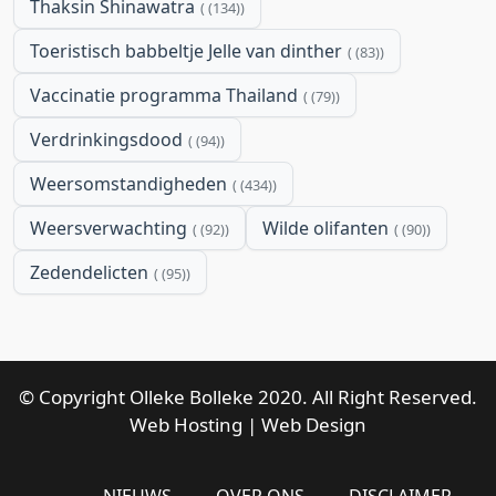
Thaksin Shinawatra
(134)
Toeristisch babbeltje Jelle van dinther
(83)
Vaccinatie programma Thailand
(79)
Verdrinkingsdood
(94)
Weersomstandigheden
(434)
Weersverwachting
Wilde olifanten
(92)
(90)
Zedendelicten
(95)
© Copyright Olleke Bolleke 2020. All Right Reserved.
Web Hosting
|
Web Design