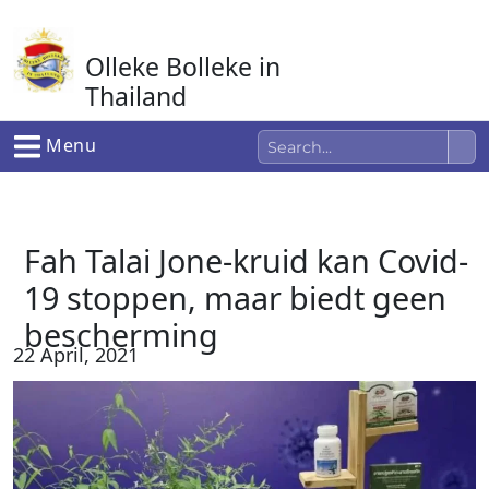
Ga
naar
Olleke Bolleke in
de
inhoud
Thailand
In Thailand
Menu
Fah Talai Jone-kruid kan Covid-
19 stoppen, maar biedt geen
bescherming
22 April, 2021