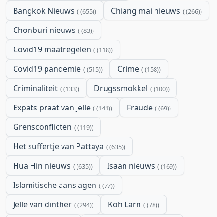
Bangkok Nieuws
Chiang mai nieuws
(655)
(266)
Chonburi nieuws
(83)
Covid19 maatregelen
(118)
Covid19 pandemie
Crime
(515)
(158)
Criminaliteit
Drugssmokkel
(133)
(100)
Expats praat van Jelle
Fraude
(141)
(69)
Grensconflicten
(119)
Het suffertje van Pattaya
(635)
Hua Hin nieuws
Isaan nieuws
(635)
(169)
Islamitische aanslagen
(77)
Jelle van dinther
Koh Larn
(294)
(78)