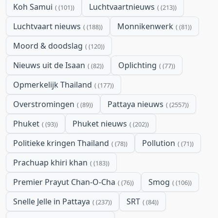
Koh Samui
Luchtvaartnieuws
(101)
(213)
Luchtvaart nieuws
Monnikenwerk
(188)
(81)
Moord & doodslag
(120)
Nieuws uit de Isaan
Oplichting
(82)
(77)
Opmerkelijk Thailand
(177)
Overstromingen
Pattaya nieuws
(89)
(2557)
Phuket
Phuket nieuws
(93)
(202)
Politieke kringen Thailand
Pollution
(78)
(71)
Prachuap khiri khan
(183)
Premier Prayut Chan-O-Cha
Smog
(76)
(106)
Snelle Jelle in Pattaya
SRT
(237)
(84)