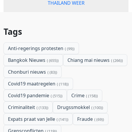
THAILAND WEER
Tags
Anti-regerings protesten
(99)
Bangkok Nieuws
Chiang mai nieuws
(655)
(266)
Chonburi nieuws
(83)
Covid19 maatregelen
(118)
Covid19 pandemie
Crime
(515)
(158)
Criminaliteit
Drugssmokkel
(133)
(100)
Expats praat van Jelle
Fraude
(141)
(69)
Grensconflicten
(119)