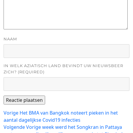
NAAM
IN WELK AZIATISCH LAND BEVINDT UW NIEUWSBEER
ZICH? (REQUIRED)
Bericht
Vorig
Vorige
Het BMA van Bangkok noteert pieken in het
bericht:
aantal dagelijkse Covid19 infecties
navigatie
Volgend
Volgende
Vorige week werd het Songkran in Pattaya