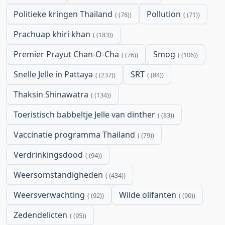
Politieke kringen Thailand
Pollution
(78)
(71)
Prachuap khiri khan
(183)
Premier Prayut Chan-O-Cha
Smog
(76)
(106)
Snelle Jelle in Pattaya
SRT
(237)
(84)
Thaksin Shinawatra
(134)
Toeristisch babbeltje Jelle van dinther
(83)
Vaccinatie programma Thailand
(79)
Verdrinkingsdood
(94)
Weersomstandigheden
(434)
Weersverwachting
Wilde olifanten
(92)
(90)
Zedendelicten
(95)