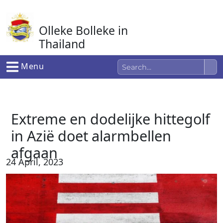
Ga
naar
Olleke Bolleke in
de
inhoud
Thailand
In Thailand
Menu
Extreme en dodelijke hittegolf
in Azië doet alarmbellen
afgaan
24 April, 2023