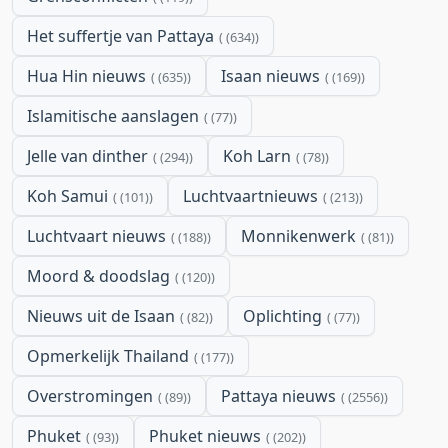
Het suffertje van Pattaya
(634)
Hua Hin nieuws
Isaan nieuws
(635)
(169)
Islamitische aanslagen
(77)
Jelle van dinther
Koh Larn
(294)
(78)
Koh Samui
Luchtvaartnieuws
(101)
(213)
Luchtvaart nieuws
Monnikenwerk
(188)
(81)
Moord & doodslag
(120)
Nieuws uit de Isaan
Oplichting
(82)
(77)
Opmerkelijk Thailand
(177)
Overstromingen
Pattaya nieuws
(89)
(2556)
Phuket
Phuket nieuws
(93)
(202)