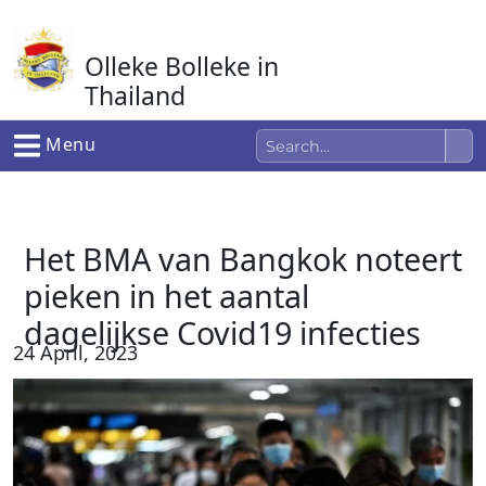
Ga
naar
Olleke Bolleke in
de
inhoud
Thailand
In Thailand
Menu
Het BMA van Bangkok noteert
pieken in het aantal
dagelijkse Covid19 infecties
24 April, 2023