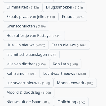
Criminaliteit
Drugssmokkel
(133)
(101)
Expats praat van Jelle
Fraude
(141)
(69)
Grensconflicten
(119)
Het suffertje van Pattaya
(635)
Hua Hin nieuws
Isaan nieuws
(635)
(169)
Islamitische aanslagen
(77)
Jelle van dinther
Koh Larn
(295)
(78)
Koh Samui
Luchtvaartnieuws
(101)
(213)
Luchtvaart nieuws
Monnikenwerk
(188)
(81)
Moord & doodslag
(120)
Nieuws uit de Isaan
Oplichting
(83)
(77)