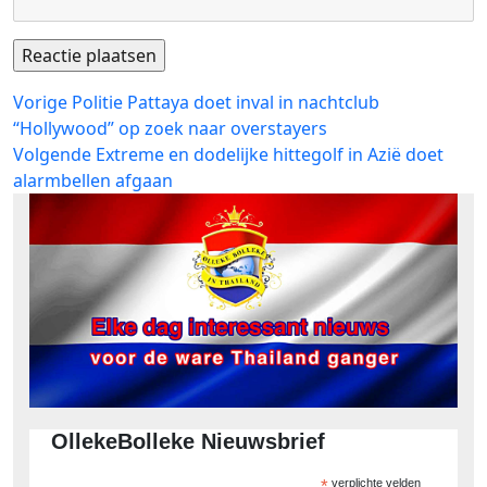
Bericht
Vorig
Vorige
Politie Pattaya doet inval in nachtclub
bericht:
“Hollywood” op zoek naar overstayers
navigatie
Volgend
Volgende
Extreme en dodelijke hittegolf in Azië doet
bericht:
alarmbellen afgaan
OllekeBolleke Nieuwsbrief
*
verplichte velden