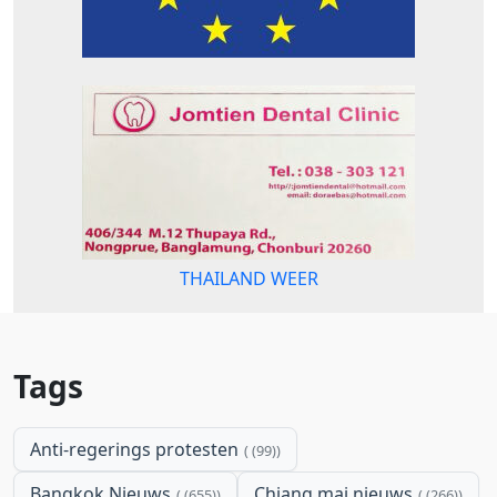
THAILAND WEER
Tags
Anti-regerings protesten
(99)
Bangkok Nieuws
Chiang mai nieuws
(655)
(266)