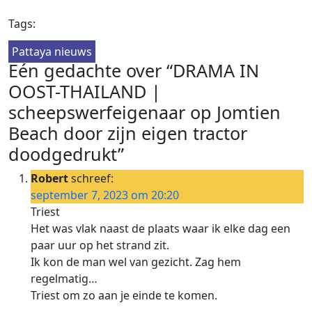
Tags:
Pattaya nieuws
Eén gedachte over “DRAMA IN
OOST-THAILAND |
scheepswerfeigenaar op Jomtien
Beach door zijn eigen tractor
doodgedrukt”
Robert
schreef:
september 7, 2023 om 20:20
Triest
Het was vlak naast de plaats waar ik elke dag een
paar uur op het strand zit.
Ik kon de man wel van gezicht. Zag hem
regelmatig…
Triest om zo aan je einde te komen.