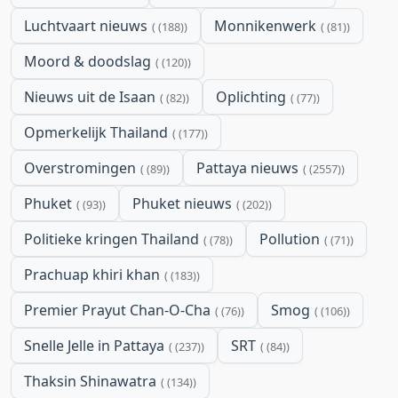
Luchtvaart nieuws
Monnikenwerk
(188)
(81)
Moord & doodslag
(120)
Nieuws uit de Isaan
Oplichting
(82)
(77)
Opmerkelijk Thailand
(177)
Overstromingen
Pattaya nieuws
(89)
(2557)
Phuket
Phuket nieuws
(93)
(202)
Politieke kringen Thailand
Pollution
(78)
(71)
Prachuap khiri khan
(183)
Premier Prayut Chan-O-Cha
Smog
(76)
(106)
Snelle Jelle in Pattaya
SRT
(237)
(84)
Thaksin Shinawatra
(134)