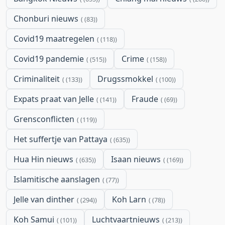
Chonburi nieuws
(83)
Covid19 maatregelen
(118)
Covid19 pandemie
Crime
(515)
(158)
Criminaliteit
Drugssmokkel
(133)
(100)
Expats praat van Jelle
Fraude
(141)
(69)
Grensconflicten
(119)
Het suffertje van Pattaya
(635)
Hua Hin nieuws
Isaan nieuws
(635)
(169)
Islamitische aanslagen
(77)
Jelle van dinther
Koh Larn
(294)
(78)
Koh Samui
Luchtvaartnieuws
(101)
(213)