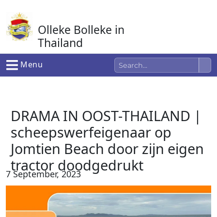
Ga
naar
Olleke Bolleke in
de
inhoud
Thailand
In Thailand
Menu
DRAMA IN OOST-THAILAND |
scheepswerfeigenaar op
Jomtien Beach door zijn eigen
tractor doodgedrukt
7 September, 2023