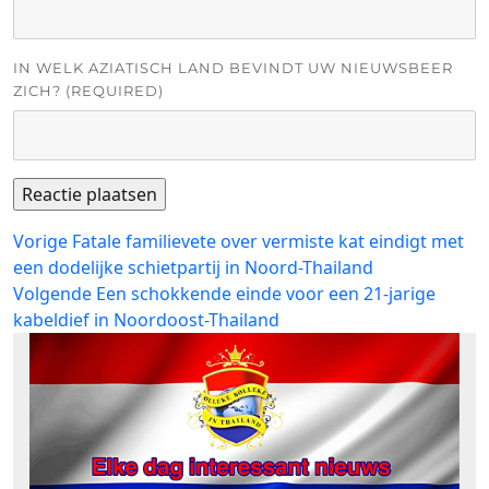
IN WELK AZIATISCH LAND BEVINDT UW NIEUWSBEER
ZICH? (REQUIRED)
Bericht
Vorig
Vorige
Fatale familievete over vermiste kat eindigt met
bericht:
een dodelijke schietpartij in Noord-Thailand
navigatie
Volgend
Volgende
Een schokkende einde voor een 21-jarige
bericht:
kabeldief in Noordoost-Thailand