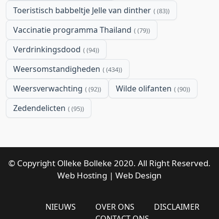
Toeristisch babbeltje Jelle van dinther
(83)
Vaccinatie programma Thailand
(79)
Verdrinkingsdood
(94)
Weersomstandigheden
(434)
Weersverwachting
Wilde olifanten
(92)
(90)
Zedendelicten
(95)
© Copyright Olleke Bolleke 2020. All Right Reserved.
Web Hosting
|
Web Design
NIEUWS
OVER ONS
DISCLAIMER
CONTACT ONS