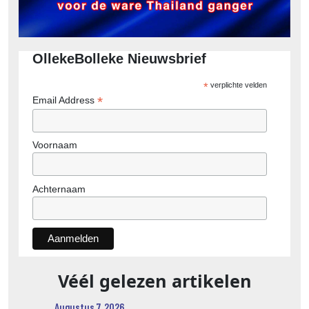
OllekeBolleke Nieuwsbrief
*
verplichte velden
*
Email Address
Voornaam
Achternaam
Véél gelezen artikelen
Augustus 7, 2026