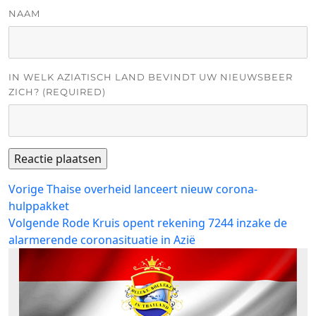
NAAM
IN WELK AZIATISCH LAND BEVINDT UW NIEUWSBEER
ZICH? (REQUIRED)
Bericht
Vorig
Vorige
Thaise overheid lanceert nieuw corona-
bericht:
hulppakket
navigatie
Volgend
Volgende
Rode Kruis opent rekening 7244 inzake de
bericht:
alarmerende coronasituatie in Azië