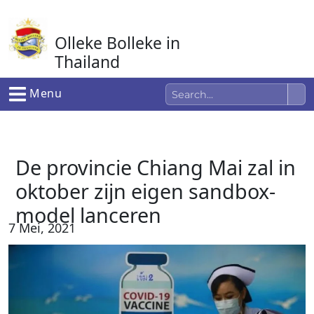
Ga
naar
Olleke Bolleke in
de
inhoud
Thailand
In Thailand
Menu
De provincie Chiang Mai zal in
oktober zijn eigen sandbox-
model lanceren
7 Mei, 2021