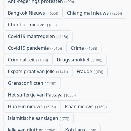
Anti-regerings protesten
(99)
Bangkok Nieuws
Chiang mai nieuws
(655)
(266)
Chonburi nieuws
(83)
Covid19 maatregelen
(118)
Covid19 pandemie
Crime
(515)
(158)
Criminaliteit
Drugssmokkel
(133)
(100)
Expats praat van Jelle
Fraude
(141)
(69)
Grensconflicten
(119)
Het suffertje van Pattaya
(635)
Hua Hin nieuws
Isaan nieuws
(635)
(169)
Islamitische aanslagen
(77)
Jelle van dinther
Koh Larn
(294)
(78)