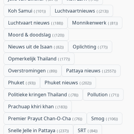
Koh Samui
Luchtvaartnieuws
(101)
(213)
Luchtvaart nieuws
Monnikenwerk
(188)
(81)
Moord & doodslag
(120)
Nieuws uit de Isaan
Oplichting
(82)
(77)
Opmerkelijk Thailand
(177)
Overstromingen
Pattaya nieuws
(89)
(2557)
Phuket
Phuket nieuws
(93)
(202)
Politieke kringen Thailand
Pollution
(78)
(71)
Prachuap khiri khan
(183)
Premier Prayut Chan-O-Cha
Smog
(76)
(106)
Snelle Jelle in Pattaya
SRT
(237)
(84)