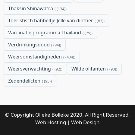
Thaksin Shinawatra
(134)
Toeristisch babbeltje Jelle van dinther
(83)
Vaccinatie programma Thailand
(79)
Verdrinkingsdood
(94)
Weersomstandigheden
(434)
Weersverwachting
Wilde olifanten
(92)
(90)
Zedendelicten
(95)
© Copyright Olleke Bolleke 2020. All Right Reserved.
Web Hosting
|
Web Design