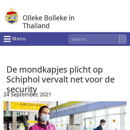
Ga
naar
Olleke Bolleke in
de
inhoud
Thailand
In Thailand
Menu
De mondkapjes plicht op
Schiphol vervalt net voor de
security
24 September, 2021