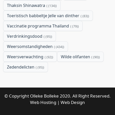
Thaksin Shinawatra
(134)
Toeristisch babbeltje Jelle van dinther
(83)
Vaccinatie programma Thailand
(79)
Verdrinkingsdood
(95)
Weersomstandigheden
(434)
Weersverwachting
Wilde olifanten
(92)
(90)
Zedendelicten
(95)
© Copyright Olleke Bolleke 2020. All Right Reserved.
Web Hosting
|
Web Design