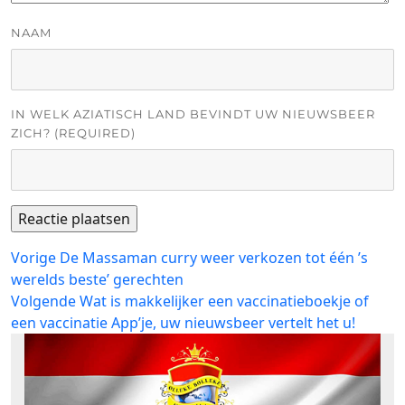
NAAM
IN WELK AZIATISCH LAND BEVINDT UW NIEUWSBEER
ZICH? (REQUIRED)
Bericht
Vorig
Vorige
De Massaman curry weer verkozen tot één ’s
bericht:
werelds beste’ gerechten
navigatie
Volgend
Volgende
Wat is makkelijker een vaccinatieboekje of
bericht:
een vaccinatie App’je, uw nieuwsbeer vertelt het u!