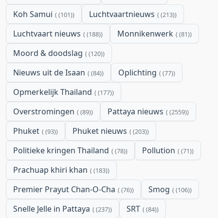
Koh Samui
Luchtvaartnieuws
(101)
(213)
Luchtvaart nieuws
Monnikenwerk
(188)
(81)
Moord & doodslag
(120)
Nieuws uit de Isaan
Oplichting
(84)
(77)
Opmerkelijk Thailand
(177)
Overstromingen
Pattaya nieuws
(89)
(2559)
Phuket
Phuket nieuws
(93)
(203)
Politieke kringen Thailand
Pollution
(78)
(71)
Prachuap khiri khan
(183)
Premier Prayut Chan-O-Cha
Smog
(76)
(106)
Snelle Jelle in Pattaya
SRT
(237)
(84)