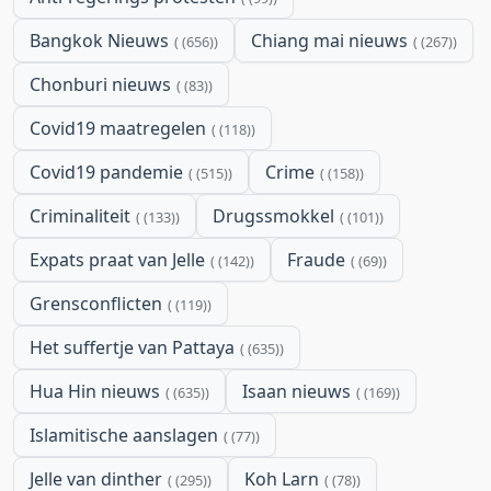
Bangkok Nieuws
Chiang mai nieuws
(656)
(267)
Chonburi nieuws
(83)
Covid19 maatregelen
(118)
Covid19 pandemie
Crime
(515)
(158)
Criminaliteit
Drugssmokkel
(133)
(101)
Expats praat van Jelle
Fraude
(142)
(69)
Grensconflicten
(119)
Het suffertje van Pattaya
(635)
Hua Hin nieuws
Isaan nieuws
(635)
(169)
Islamitische aanslagen
(77)
Jelle van dinther
Koh Larn
(295)
(78)