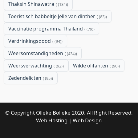
Thaksin Shinawatra
(134)
Toeristisch babbeltje Jelle van dinther
(83)
Vaccinatie programma Thailand
(79)
Verdrinkingsdood
(94)
Weersomstandigheden
(434)
Weersverwachting
Wilde olifanten
(92)
(90)
Zedendelicten
(95)
© Copyright Olleke Bolleke 2020. All Right Reserved.
Web Hosting
|
Web Design