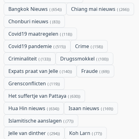
Bangkok Nieuws
Chiang mai nieuws
(654)
(266)
Chonburi nieuws
(83)
Covid19 maatregelen
(118)
Covid19 pandemie
Crime
(515)
(158)
Criminaliteit
Drugssmokkel
(133)
(100)
Expats praat van Jelle
Fraude
(140)
(69)
Grensconflicten
(119)
Het suffertje van Pattaya
(630)
Hua Hin nieuws
Isaan nieuws
(634)
(169)
Islamitische aanslagen
(77)
Jelle van dinther
Koh Larn
(294)
(77)