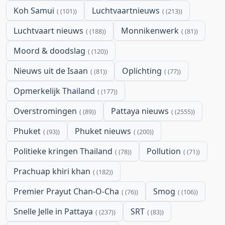
Koh Samui
Luchtvaartnieuws
(101)
(213)
Luchtvaart nieuws
Monnikenwerk
(188)
(81)
Moord & doodslag
(120)
Nieuws uit de Isaan
Oplichting
(81)
(77)
Opmerkelijk Thailand
(177)
Overstromingen
Pattaya nieuws
(89)
(2555)
Phuket
Phuket nieuws
(93)
(200)
Politieke kringen Thailand
Pollution
(78)
(71)
Prachuap khiri khan
(182)
Premier Prayut Chan-O-Cha
Smog
(76)
(106)
Snelle Jelle in Pattaya
SRT
(237)
(83)