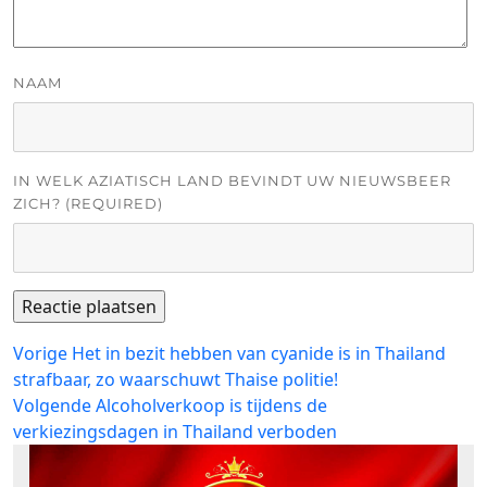
NAAM
IN WELK AZIATISCH LAND BEVINDT UW NIEUWSBEER
ZICH? (REQUIRED)
Bericht
Vorig
Vorige
Het in bezit hebben van cyanide is in Thailand
bericht:
strafbaar, zo waarschuwt Thaise politie!
navigatie
Volgend
Volgende
Alcoholverkoop is tijdens de
bericht:
verkiezingsdagen in Thailand verboden