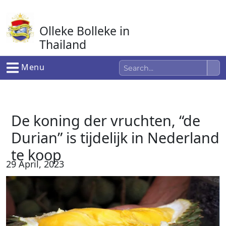
Ga
naar
Olleke Bolleke in
de
inhoud
Thailand
In Thailand
Menu
De koning der vruchten, “de
Durian” is tijdelijk in Nederland
te koop
29 April, 2023