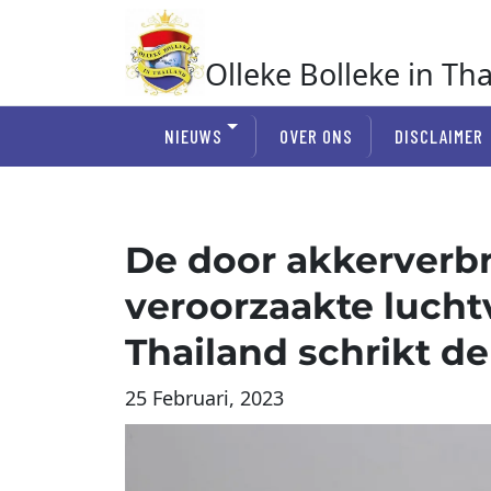
Ga
naar
de
Olleke Bolleke in Th
inhoud
In Thailand
NIEUWS
OVER ONS
DISCLAIMER
De door akkerverb
veroorzaakte lucht
Thailand schrikt de 
25 Februari, 2023