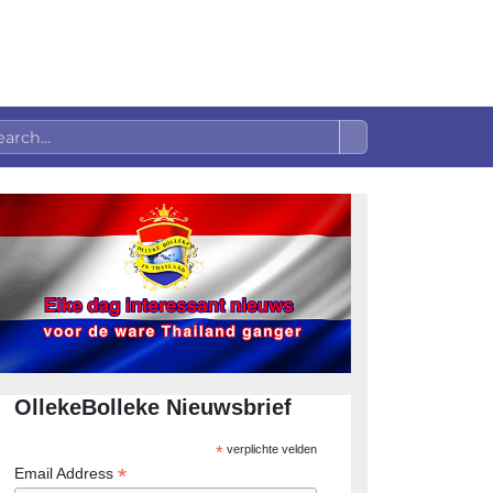
OllekeBolleke Nieuwsbrief
*
verplichte velden
*
Email Address