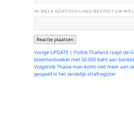
IN WELK AZIATISCH LAND BEVINDT UW NIE
Bericht
Vorig
Vorige
UPDATE | Politie Thailand roept de G
bericht:
bloemenboeket met 50.000 baht aan bankbi
navigatie
Volgend
Volgende
Thaise man komt niet meer aan de
bericht:
gespeld in het landelijk strafregister