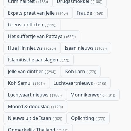
Criminaliteit
Drugssmokkel
(133)
(100)
Expats praat van Jelle
Fraude
(140)
(69)
Grensconflicten
(119)
Het suffertje van Pattaya
(632)
Hua Hin nieuws
Isaan nieuws
(635)
(169)
Islamitische aanslagen
(77)
Jelle van dinther
Koh Larn
(294)
(77)
Koh Samui
Luchtvaartnieuws
(101)
(213)
Luchtvaart nieuws
Monnikenwerk
(188)
(81)
Moord & doodslag
(120)
Nieuws uit de Isaan
Oplichting
(82)
(77)
Opmerkelijk Thailand
(177)