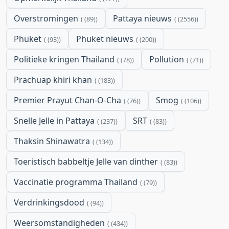
Overstromingen
Pattaya nieuws
(89)
(2556)
Phuket
Phuket nieuws
(93)
(200)
Politieke kringen Thailand
Pollution
(78)
(71)
Prachuap khiri khan
(183)
Premier Prayut Chan-O-Cha
Smog
(76)
(106)
Snelle Jelle in Pattaya
SRT
(237)
(83)
Thaksin Shinawatra
(134)
Toeristisch babbeltje Jelle van dinther
(83)
Vaccinatie programma Thailand
(79)
Verdrinkingsdood
(94)
Weersomstandigheden
(434)