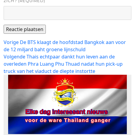
ZICH? (REQUIRED)
Bericht
Vorig
Vorige
De BTS klaagt de hoofdstad Bangkok aan voor
bericht:
de 12 miljard baht groene lijnschuld
navigatie
Volgend
Volgende
Thais echtpaar dankt hun leven aan de
bericht:
overleden Phra Luang Phu Thuad nadat hun pick-up
truck van het viaduct de diepte instortte