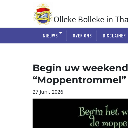
Ga
naar
de
Olleke Bolleke in Th
inhoud
In Thailand
NIEUWS
OVER ONS
DISCLAIMER
Begin uw weekend
“Moppentrommel” 
27 Juni, 2026