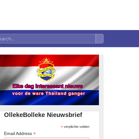
OllekeBolleke Nieuwsbrief
*
verplichte velden
*
Email Address