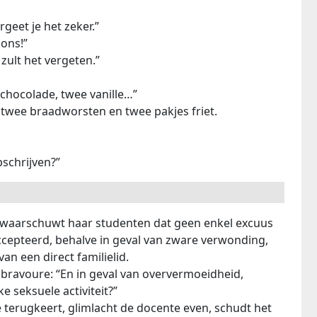
geet je het zeker.”
 ons!”
e zult het vergeten.”
chocolade, twee vanille…”
twee braadworsten en twee pakjes friet.
pschrijven?”
t waarschuwt haar studenten dat geen enkel excuus
cepteerd, behalve in geval van zware verwonding,
van een direct familielid.
 bravoure: “En in geval van oververmoeidheid,
e seksuele activiteit?”
te terugkeert, glimlacht de docente even, schudt het