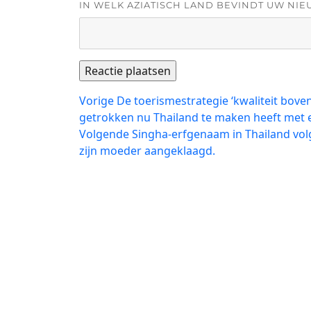
IN WELK AZIATISCH LAND BEVINDT UW NIE
Bericht
Vorig
Vorige
De toerismestrategie ‘kwaliteit boven 
bericht:
getrokken nu Thailand te maken heeft met e
navigatie
Volgend
Volgende
Singha-erfgenaam in Thailand vol
bericht:
zijn moeder aangeklaagd.