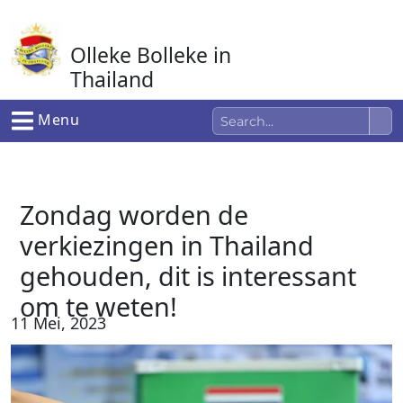
Ga
naar
Olleke Bolleke in
de
inhoud
Thailand
In Thailand
Menu
Zondag worden de
verkiezingen in Thailand
gehouden, dit is interessant
om te weten!
11 Mei, 2023