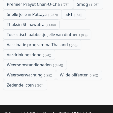
Premier Prayut Chan-O-Cha
Smog
(76)
(106)
Snelle Jelle in Pattaya
SRT
(237)
(84)
Thaksin Shinawatra
(134)
Toeristisch babbeltje Jelle van dinther
(83)
Vaccinatie programma Thailand
(79)
Verdrinkingsdood
(94)
Weersomstandigheden
(434)
Weersverwachting
Wilde olifanten
(92)
(90)
Zedendelicten
(95)