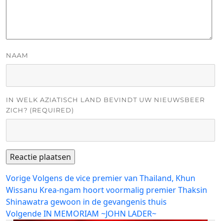
NAAM
IN WELK AZIATISCH LAND BEVINDT UW NIEUWSBEER
ZICH? (REQUIRED)
Bericht
Vorig
Vorige
Volgens de vice premier van Thailand, Khun
bericht:
Wissanu Krea-ngam hoort voormalig premier Thaksin
navigatie
Shinawatra gewoon in de gevangenis thuis
Volgend
Volgende
IN MEMORIAM ~JOHN LADER~