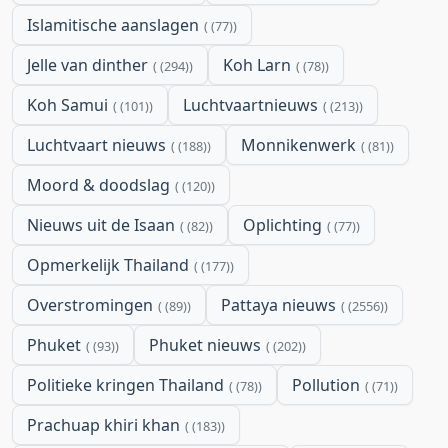
Islamitische aanslagen
(77)
Jelle van dinther
Koh Larn
(294)
(78)
Koh Samui
Luchtvaartnieuws
(101)
(213)
Luchtvaart nieuws
Monnikenwerk
(188)
(81)
Moord & doodslag
(120)
Nieuws uit de Isaan
Oplichting
(82)
(77)
Opmerkelijk Thailand
(177)
Overstromingen
Pattaya nieuws
(89)
(2556)
Phuket
Phuket nieuws
(93)
(202)
Politieke kringen Thailand
Pollution
(78)
(71)
Prachuap khiri khan
(183)