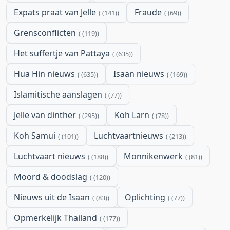
Expats praat van Jelle
Fraude
(141)
(69)
Grensconflicten
(119)
Het suffertje van Pattaya
(635)
Hua Hin nieuws
Isaan nieuws
(635)
(169)
Islamitische aanslagen
(77)
Jelle van dinther
Koh Larn
(295)
(78)
Koh Samui
Luchtvaartnieuws
(101)
(213)
Luchtvaart nieuws
Monnikenwerk
(188)
(81)
Moord & doodslag
(120)
Nieuws uit de Isaan
Oplichting
(83)
(77)
Opmerkelijk Thailand
(177)