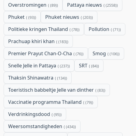
Overstromingen
Pattaya nieuws
(89)
(2558)
Phuket
Phuket nieuws
(93)
(203)
Politieke kringen Thailand
Pollution
(78)
(71)
Prachuap khiri khan
(183)
Premier Prayut Chan-O-Cha
Smog
(76)
(106)
Snelle Jelle in Pattaya
SRT
(237)
(84)
Thaksin Shinawatra
(134)
Toeristisch babbeltje Jelle van dinther
(83)
Vaccinatie programma Thailand
(79)
Verdrinkingsdood
(95)
Weersomstandigheden
(434)