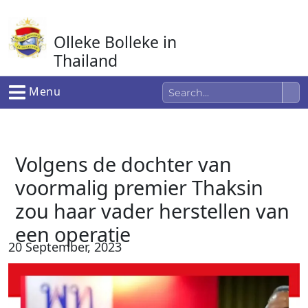
Ga
naar
Olleke Bolleke in
de
inhoud
Thailand
In Thailand
Menu
Volgens de dochter van
voormalig premier Thaksin
zou haar vader herstellen van
een operatie
20 September, 2023