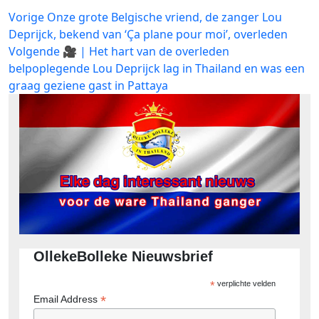
Bericht
Vorig
Vorige
Onze grote Belgische vriend, de zanger Lou
bericht:
Deprijck, bekend van ‘Ça plane pour moi’, overleden
navigatie
Volgend
Volgende
🎥 | Het hart van de overleden
bericht:
belpoplegende Lou Deprijck lag in Thailand en was een
graag geziene gast in Pattaya
OllekeBolleke Nieuwsbrief
*
verplichte velden
*
Email Address