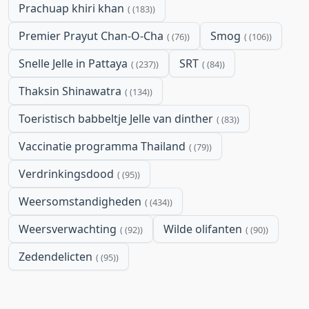
Prachuap khiri khan
(183)
Premier Prayut Chan-O-Cha
Smog
(76)
(106)
Snelle Jelle in Pattaya
SRT
(237)
(84)
Thaksin Shinawatra
(134)
Toeristisch babbeltje Jelle van dinther
(83)
Vaccinatie programma Thailand
(79)
Verdrinkingsdood
(95)
Weersomstandigheden
(434)
Weersverwachting
Wilde olifanten
(92)
(90)
Zedendelicten
(95)