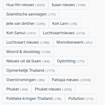
Hua Hin nieuws
Isaan nieuws
(635)
(169)
Islamitische aanslagen
(77)
Jelle van dinther
Koh Larn
(295)
(78)
Koh Samui
Luchtvaartnieuws
(101)
(213)
Luchtvaart nieuws
Monnikenwerk
(188)
(81)
Moord & doodslag
(120)
Nieuws uit de Isaan
Oplichting
(84)
(77)
Opmerkelijk Thailand
(177)
Overstromingen
Pattaya nieuws
(89)
(2559)
Phuket
Phuket nieuws
(93)
(203)
Politieke kringen Thailand
Pollution
(78)
(71)