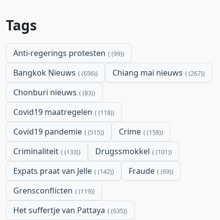
Tags
Anti-regerings protesten
(99)
Bangkok Nieuws
Chiang mai nieuws
(656)
(267)
Chonburi nieuws
(83)
Covid19 maatregelen
(118)
Covid19 pandemie
Crime
(515)
(158)
Criminaliteit
Drugssmokkel
(133)
(101)
Expats praat van Jelle
Fraude
(142)
(69)
Grensconflicten
(119)
Het suffertje van Pattaya
(635)