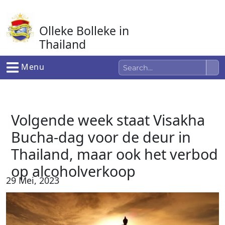
Ga
naar
Olleke Bolleke in
de
inhoud
Thailand
In Thailand
Menu
Volgende week staat Visakha
Bucha-dag voor de deur in
Thailand, maar ook het verbod
op alcoholverkoop
29 Mei, 2023