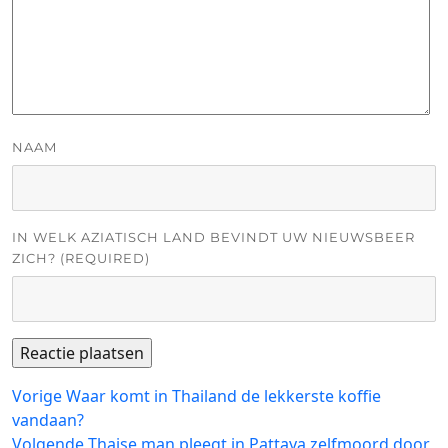
NAAM
IN WELK AZIATISCH LAND BEVINDT UW NIEUWSBEER
ZICH? (REQUIRED)
Bericht
Vorig
Vorige
Waar komt in Thailand de lekkerste koffie
bericht:
vandaan?
navigatie
Volgend
Volgende
Thaise man pleegt in Pattaya zelfmoord door