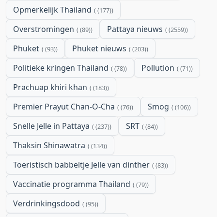
Opmerkelijk Thailand
(177)
Overstromingen
Pattaya nieuws
(89)
(2559)
Phuket
Phuket nieuws
(93)
(203)
Politieke kringen Thailand
Pollution
(78)
(71)
Prachuap khiri khan
(183)
Premier Prayut Chan-O-Cha
Smog
(76)
(106)
Snelle Jelle in Pattaya
SRT
(237)
(84)
Thaksin Shinawatra
(134)
Toeristisch babbeltje Jelle van dinther
(83)
Vaccinatie programma Thailand
(79)
Verdrinkingsdood
(95)