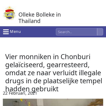
Ga
naar
Olleke Bolleke in
de
inhoud
Thailand
In Thailand
Menu
Vier monniken in Chonburi
gelaïciseerd, gearresteerd,
omdat ze naar verluidt illegale
drugs in de plaatselijke tempel
hadden gebruikt
22 Februari, 2021