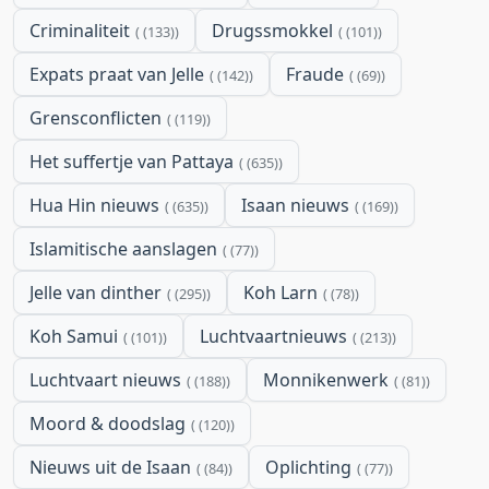
Criminaliteit
Drugssmokkel
(133)
(101)
Expats praat van Jelle
Fraude
(142)
(69)
Grensconflicten
(119)
Het suffertje van Pattaya
(635)
Hua Hin nieuws
Isaan nieuws
(635)
(169)
Islamitische aanslagen
(77)
Jelle van dinther
Koh Larn
(295)
(78)
Koh Samui
Luchtvaartnieuws
(101)
(213)
Luchtvaart nieuws
Monnikenwerk
(188)
(81)
Moord & doodslag
(120)
Nieuws uit de Isaan
Oplichting
(84)
(77)