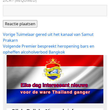
ZICH? (REQUIRED)
Bericht
Vorig
Vorige
Tuimelaar gered uit het kanaal van Samut
bericht:
Prakarn
navigatie
Volgend
Volgende
Premier bespreekt heropening bars en
bericht:
opheffen alcoholverbod Bangkok